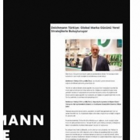
Deichmann
X Sözcü:
Global
Marka
Gücünü
Yerel
Stratejilerle