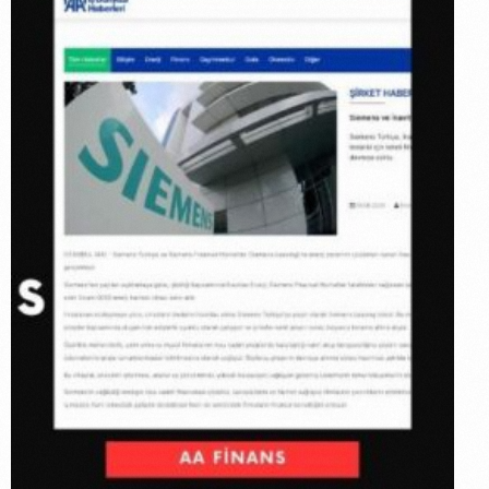
Siemens X
Breles:
Siemens
Ve İnavitas
Enerji
Arasında
Işbirliği