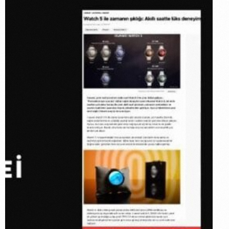
Huawei X
Hürriyet:
Watch 5 Ile
Zamanın
Şıklığı