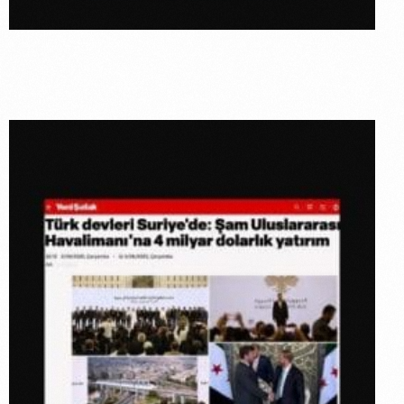
TAV İnşaat
X Breles:
Türk