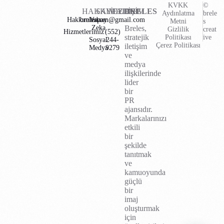
KVKK
©
HAKKIMIZDA
SAYFALAR
İLETİŞİM
BRELES
Aydınlatma
brele
Hakkımızda
brelescom@gmail.com
Yapay
Metni
s
Zeka
Breles,
Gizlilik
creat
Hizmetlerimiz
(552)
stratejik
Politikası
ive
Sosyal
244-
Çerez Politikası
iletişim
Medya
9279
ve
medya
ilişkilerinde
lider
bir
PR
ajansıdır.
Markalarınızı
etkili
bir
şekilde
tanıtmak
ve
kamuoyunda
güçlü
bir
imaj
oluşturmak
için