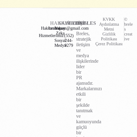
KVKK
©
HAKKIMIZDA
SAYFALAR
İLETİŞİM
BRELES
Aydınlatma
brele
Hakkımızda
brelescom@gmail.com
Yapay
Metni
s
Zeka
Breles,
Gizlilik
creat
Hizmetlerimiz
(552)
stratejik
Politikası
ive
Sosyal
244-
Çerez Politikası
iletişim
Medya
9279
ve
medya
ilişkilerinde
lider
bir
PR
ajansıdır.
Markalarınızı
etkili
bir
şekilde
tanıtmak
ve
kamuoyunda
güçlü
bir