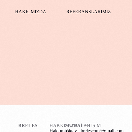
HAKKIMIZDA
REFERANSLARIMIZ
BRELES
HAKKIMIZDA
SAYFALAR
İLETİŞİM
Hakkımızda
Yapay
brelescom@gmail.com