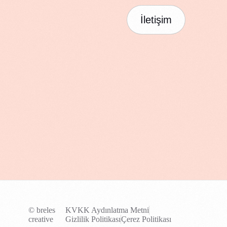
İletişim
© breles
KVKK Aydınlatma Metni
creative
Gizlilik Politikası
Çerez Politikası