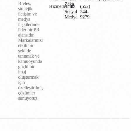
Breles,
Zeka
Hizmetlerimiz
(552)
stratejik
Sosyal
244-
iletişim ve
Medya
9279
medya
ilişkilerinde
lider bir PR
ajansıdır.
Markalarınızı
etkili bir
şekilde
tanıtmak ve
kamuoyunda
güçlü bir
imaj
oluşturmak
için
özelleştirilmiş
çözümler
sunuyoruz.