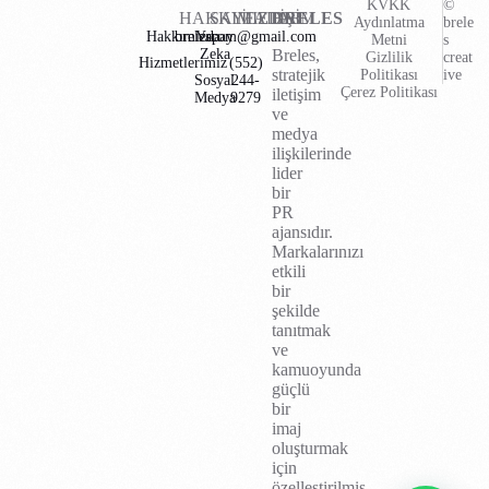
KVKK
©
HAKKIMIZDA
SAYFALAR
İLETİŞİM
BRELES
Aydınlatma
brele
Hakkımızda
brelescom@gmail.com
Yapay
Metni
s
Zeka
Breles,
Gizlilik
creat
Hizmetlerimiz
(552)
stratejik
Politikası
ive
Sosyal
244-
Çerez Politikası
iletişim
Medya
9279
ve
medya
ilişkilerinde
lider
bir
PR
ajansıdır.
Markalarınızı
etkili
bir
şekilde
tanıtmak
ve
kamuoyunda
güçlü
bir
imaj
oluşturmak
için
özelleştirilmiş