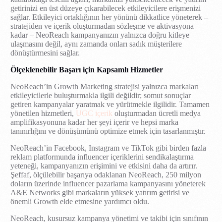
getirinizi en üst düzeye çıkarabilecek etkileyicilere erişmenizi
sağlar. Etkileyici ortaklığının her yönünü dikkatlice yöneterek –
stratejiden ve içerik oluşturmadan sözleşme ve aktivasyona
kadar – NeoReach kampanyanızın yalnızca doğru kitleye
ulaşmasını değil, aynı zamanda onları sadık müşterilere
dönüştürmesini sağlar.
Ölçeklenebilir Başarı için Kapsamlı Hizmetler
NeoReach’in Growth Marketing stratejisi yalnızca markaları
etkileyicilerle buluşturmakla ilgili değildir; somut sonuçlar
getiren kampanyalar yaratmak ve yürütmekle ilgilidir. Tamamen
yönetilen hizmetleri,
UGC içerik
oluşturmadan ücretli medya
amplifikasyonuna kadar her şeyi içerir ve hepsi marka
tanınırlığını ve dönüşümünü optimize etmek için tasarlanmıştır.
NeoReach’in Facebook, Instagram ve TikTok gibi birden fazla
reklam platformunda influencer içeriklerini sendikalaştırma
yeteneği, kampanyanızın erişimini ve etkisini daha da artırır.
Şeffaf, ölçülebilir başarıya odaklanan NeoReach, 250 milyon
doların üzerinde influencer pazarlama kampanyasını yöneterek
A&E Networks gibi markaların yüksek yatırım getirisi ve
önemli Growth elde etmesine yardımcı oldu.
NeoReach, kusursuz kampanya yönetimi ve takibi için sınıfının