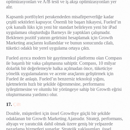
optimizasyonları ve A/B testi ve iş akışı optimizasyonları yer
alır.
Kapsamlı portföyleri perakendeden misafirperverliğe kadar
çeşitli sektörleri kapsıyor. Önemli bir başarı hikayesi, Fueled’ın
çok kanallı lüks için yeni bir standart belirleyen yeni bir iPad
uygulaması oluşturduğu Barneys ile yaptıkları çalışmadır.
Beklenen pozitif yatırım getirisini hesaplamak için Growth
Marketing araçlarını kullandılar ve bunun sonucunda cilalı,
tüketici odaklı bir yerel uygulama ortaya çıktı.
Fueled ayrıca modern bir gayrimenkul platformu olan Compass
ile başarılı bir vaka çalışmasına sahiptir. Compass, 10 milyar
dolarlık bir değerlemeyle halka açılmadan önce, tüketiciye
yönelik uygulamalarını ve acente araçlarını geliştirmek için
Fueled ile anlaştı. Fueled’ın benzersiz teknoloji yığını,
işletmelerin hızlı bir şekilde öğrenmesine, performansı
iyileştirmesine ve olumlu bir yörüngeye sahip bir Growth eğrisi
oluşturmasına yardımcı olur.
17.
Çift
Double, müşterileri için üssel Growthye güçlü bir şekilde
odaklanan bir Growth Marketing Ajansıdır. Strateji, performans,
altyapı ve yaratıcılık dahil olmak üzere geniş bir yelpazede
pazarlama hizmetleri sunarlar. Stratejik yaklaşımları, üssel