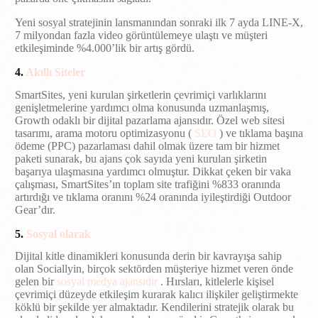
Yeni sosyal stratejinin lansmanından sonraki ilk 7 ayda LINE-X,
7 milyondan fazla video görüntülemeye ulaştı ve müşteri
etkileşiminde %4.000’lik bir artış gördü.
4.
Akıllı Siteler
SmartSites, yeni kurulan şirketlerin çevrimiçi varlıklarını
genişletmelerine yardımcı olma konusunda uzmanlaşmış,
Growth odaklı bir dijital pazarlama ajansıdır. Özel web sitesi
tasarımı, arama motoru optimizasyonu (
SEO
) ve tıklama başına
ödeme (PPC) pazarlaması dahil olmak üzere tam bir hizmet
paketi sunarak, bu ajans çok sayıda yeni kurulan şirketin
başarıya ulaşmasına yardımcı olmuştur. Dikkat çeken bir vaka
çalışması, SmartSites’ın toplam site trafiğini %833 oranında
artırdığı ve tıklama oranını %24 oranında iyileştirdiği Outdoor
Gear’dır.
5.
Sosyal olarak
Dijital kitle dinamikleri konusunda derin bir kavrayışa sahip
olan Sociallyin, birçok sektörden müşteriye hizmet veren önde
gelen bir
sosyal medya ajansıdır
. Hırsları, kitlelerle kişisel
çevrimiçi düzeyde etkileşim kurarak kalıcı ilişkiler geliştirmekte
köklü bir şekilde yer almaktadır. Kendilerini stratejik olarak bu