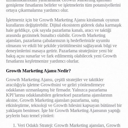
genişleme fırsatlarını belirler ve işletmelerin tüm potansiyellerini
ortaya çıkarmalarına yardımcı olur.
İşletmeniz için bir Growth Marketing Ajansı kiralamak oyunun
kurallarını değiştirebilir. Dijital ekosistem giderek daha karmaşık
hale geldikçe, çok sayıda pazarlama kanalı, aracı ve taktiği
arasında gezinmek bunaltıcı olabilir. Growth Marketing
ajansları, pazarlama çabalarınızın iş hedeflerinizle uyumlu
olmasını ve etkili bir şekilde yürütülmesini sağlayarak bilgi ve
deneyimlerini masaya getirir. Pazarlama stratejinize yeni bir
bakış açısı sunarlar ve fark edilmemiş olabilecek yeni Growth
fırsatlarını keşfetmenize yardımcı olurlar.
Growth Marketing Ajansı Nedir?
Growth Marketing Ajansı, çeşitli stratejiler ve taktikler
aracılığıyla işletme Growthsini ve geliri yönlendirmeye
odaklanan uzmanlaşmış bir firmadır. Yalnızca pazarlama
KPI’larına odaklanabilen geleneksel pazarlama ajanslarının
aksine, Growth Marketing ajansları pazarlama, satış
etkinleştirme, teknoloji ve Growth hilesini kapsayan bütünsel bir
yaklaşım benimser. İşte bir Growth Marketing Ajansının yaptığı
şeylerin bazı temel yönleri:
Veri Odaklı Strateji: Growth Marketing ajansları, Growth