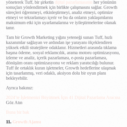
yöneterek Tuff, bir şirketin
dijital pazarlamasının
her yönünün
sonuçları yönlendirmek için birlikte çalışmasını sağlar. Growth
süreçleri öğrenmeyi, etkinleştirmeyi, analiz etmeyi, optimize
etmeyi ve tekrarlamayı içerir ve bu da onların yaklaşımlarını
maksimum etki için uyarlamalarına ve iyileştirmelerine olanak
tanır.
Tam bir Growth Marketing yığını yeteneği sunan Tuff, hızlı
kazanımlar sağlayan ve ardından işe yarayanı ölçeklendiren
yüksek etkili stratejilere odaklanır. Hizmetleri arasında tıklama
başına ödeme, sosyal reklamcılık, arama motoru optimizasyonu,
izleme ve analiz, içerik pazarlaması, e-posta pazarlaması,
dönüşüm oranı optimizasyonu ve reklam yaratıcılığı bulunur.
Tuff ile ortaklık kuran işletmeler, Growth hedeflerine ulaşmak
için tasarlanmış, veri odaklı, aksiyon dolu bir oyun planı
bekleyebilir.
Ayrıca bakınız:
2024’te İşletmenizi Büyütmek İçin 41 Dijital Pazarlama Aracına
Göz Atın
Buna bir bak
11.
Growth Ajansı