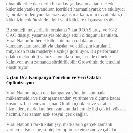
dinamiklerine dair derin bir anlayışa dayanmaktadır. Hedef
kitlenizle yankı uyandıran içerikleri harmanlayarak ve etkileyici
iş birliklerinden yararlanarak, ajans markanızın mevcut takipçi
kitlenizin çok ötesinde, ilgili yeni kitlelere ulaşmasını sağlar.
Bu strateji, müşterilerin ortalama 7 kat ROAS artışı ve %42
CAC düşüşü yaşamasıyla oldukça etkili olduğunu kanıtladı.
Viral Nation’ın hedef kitle katılımına odaklanması,
kampanyaları aracılığıyla ulaşılan ve etkileşim kurulan 1
milyardan fazla müşteriyle açıkça görülüyor. Bu performans
odaklı metodoloji yalnızca anında sonuçlar elde etmekle
kalmıyor, aynı zamanda sürdürülebilir Growthnin de temelini
oluşturuyor.
Uçtan Uca Kampanya Yönetimi ve Veri Odaklı
Optimizasyon
Viral Nation, uçtan uca kampanya yönetimi sunmada
mükemmeldir ve fikir aşamasından yürütme ve ölçüme kadar
kusursuz bir deneyim sunar. Ödüllü içerikleri ve yaratıcı
hizmetleri, markalara hem zamanında hem de ilgi çekici, yüksek
hacimli, her zaman açık sosyal içerik sağlar.
Viral Nation’ı farklı kılan şey, markaların gerçek zamanlı
verilere erişmesine, stratejileri optimize etmesine ve çabaları