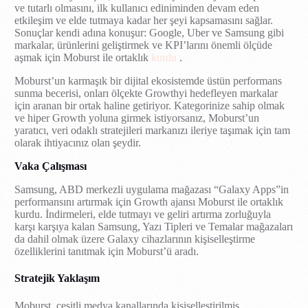
ve tutarlı olmasını, ilk kullanıcı ediniminden devam eden
etkileşim ve elde tutmaya kadar her şeyi kapsamasını sağlar.
Sonuçlar kendi adına konuşur: Google, Uber ve Samsung gibi
markalar, ürünlerini geliştirmek ve KPI’larını önemli ölçüde
aşmak için Moburst ile ortaklık
kurdu
.
Moburst’un karmaşık bir dijital ekosistemde üstün performans
sunma becerisi, onları ölçekte Growthyi hedefleyen markalar
için aranan bir ortak haline getiriyor. Kategorinize sahip olmak
ve hiper Growth yoluna girmek istiyorsanız, Moburst’un
yaratıcı, veri odaklı stratejileri markanızı ileriye taşımak için tam
olarak ihtiyacınız olan şeydir.
Vaka Çalışması
Samsung, ABD merkezli uygulama mağazası “Galaxy Apps”in
performansını artırmak için Growth ajansı Moburst ile ortaklık
kurdu. İndirmeleri, elde tutmayı ve geliri artırma zorluğuyla
karşı karşıya kalan Samsung, Yazı Tipleri ve Temalar mağazaları
da dahil olmak üzere Galaxy cihazlarının kişiselleştirme
özelliklerini tanıtmak için Moburst’ü aradı.
Stratejik Yaklaşım
Moburst, çeşitli medya kanallarında kişiselleştirilmiş