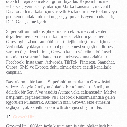
odaklı bir ajans olmaktan gurur duyarlar. Kapsamlı hizmet
yelpazesi, yeni başlayanlar için Marka Lansmanı, mevcut bir
D2C odaklı markalar için Growth Hızlandırma ve toptan veya
perakende odaklı olmaktan geçiş yapmak isteyen markalar için
D2C Genişletme içerir.
Superbolt’un multidisipliner uzman ekibi, mevcut verileri
değerlendirerek ve bir markanın yeteneklerini geliştirerek
Growthyi hızlandıran bütünsel stratejiler oluşturmak için çalışır.
Veri odaklı yaklaşımları kanal genişlemesi ve çeşitlendirmesi,
yaratıcı ölçeklenebilirlik, Growth kanalı yönetimi, bütünsel
raporlama ve artımlı harcama optimizasyonuna odaklanır.
Facebook, Instagram, Adwords, TikTok, Pinterest, Snapchat,
Quora, SMS ve E-posta dahil olmak üzere çeşitli kanallarla
çalışırlar.
Başarılarının bir kanıtı, Superbolt’un markanın Growthsini
sadece 18 ayda 2 milyon dolarlık bir tohumdan 13 milyon
dolarlık bir Seri A’ya taşıdığı Aurate vaka çalışmasıdır. Medya
karışımını çeşitlendirerek ve Facebook Reklamlarından gelen
içgörüleri kullanarak, Aurate’in hızlı Growth elde etmesini
sağlayan çok kanallı bir Growth stratejisi oluşturdular.
15.
GrowthHit
GrowthHit, 100’den fazla kurucunun işlerini olağanüstü bir