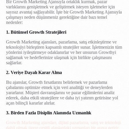
Bir Growth Marketing Ajansıyla ortaklık kurmak, pazar
varlıklarını genişletmek ve geliştirmek isteyen işletmeler için
sayısız avantaj sağlayabilir. İşte bir Growth Marketing Ajansıyla
çalışmayı neden düşünmeniz gerektiğine dair bazı temel
nedenler:
1. Bütünsel Growth Stratejileri
Growth Marketing ajansları, pazarlama, satış etkinleştirme ve
teknolojiyi birleştiren kapsamlı stratejiler sunar. İşletmenizin tüm
yönlerini iyileştirmeye odaklanırlar ve her unsurun Growthyi
sağlamak ve hedeflerinize ulaşmak için birlikte çalışmasını
sağlarlar.
2. Veriye Dayalı Karar Alma
Bu ajanslar, Growth fırsatlarını belirlemek ve pazarlama
çabalarını optimize etmek için veri analitiği ve deneylerden
yararlanır. Müşteri davranışlarını ve pazar eğilimlerini analiz
ederek, daha etkili stratejilere ve daha iyi yatırım getirisine yol
açan bilinçli kararlar alırlar.
3. Birden Fazla Disiplin Alanında Uzmanlık
Growth Marketing ajansları, dijital pazarlama, satış ve teknoloji
dahil olmak üzere çeşitli alanlardaki uzmanları bir araya getirir.