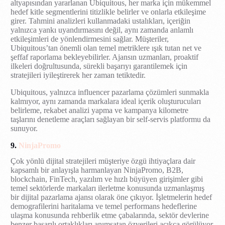
altyapısından yararlanan Ubiquitous, her marka için mükemmel
hedef kitle segmentlerini titizlikle belirler ve onlarla etkileşime
girer. Tahmini analizleri kullanmadaki ustalıkları, içeriğin
yalnızca yankı uyandırmasını değil, aynı zamanda anlamlı
etkileşimleri de yönlendirmesini sağlar. Müşteriler,
Ubiquitous’tan önemli olan temel metriklere ışık tutan net ve
şeffaf raporlama bekleyebilirler. Ajansın uzmanları, proaktif
ilkeleri doğrultusunda, sürekli başarıyı garantilemek için
stratejileri iyileştirerek her zaman tetiktedir.
Ubiquitous, yalnızca influencer pazarlama çözümleri sunmakla
kalmıyor, aynı zamanda markalara ideal içerik oluşturucuları
belirleme, rekabet analizi yapma ve kampanya kilometre
taşlarını denetleme araçları sağlayan bir self-servis platformu da
sunuyor.
9.
NinjaPromo
Çok yönlü dijital stratejileri müşteriye özgü ihtiyaçlara dair
kapsamlı bir anlayışla harmanlayan NinjaPromo, B2B,
blockchain, FinTech, yazılım ve hızlı büyüyen girişimler gibi
temel sektörlerde markaları ilerletme konusunda uzmanlaşmış
bir dijital pazarlama ajansı olarak öne çıkıyor. İşletmelerin hedef
demografilerini haritalama ve temel performans hedeflerine
ulaşma konusunda rehberlik etme çabalarında, sektör devlerine
benzer başarılı ortaklıkları anımsatan özverileri açıkça görülüyor.