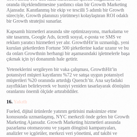
oranda ölçeklendirmesine yardımcı olan bir Growth Marketing
Ajansıdır. Kanıtlanmış bir ekip ve tescilli 5 adımlı bir Growth
süreciyle, Growth planınızı yürütmeyi kolaylaştıran ROI odaklı
bir Growth stratejisi sunarlar.
Kapsamlı hizmetleri arasında site optimizasyonu, markalama ve
site tasarımı, Google Ads, ücretli sosyal, e-posta ve SMS ve
reklam yaratıcı hizmetleri yer alır. GrowthHit’in uzmanlığı, yeni
kurulan şirketlerden Fortune 500 şirketlerine kadar uzanır ve bu
da onları Growthnin herhangi bir aşamasındaki işletmelerle başa
çıkmak için iyi donanımlı hale getirir.
Yeteneklerini sergileyen bir vaka çalışması, GrowthHit’in
potansiyel müşteri kayıtlarını %72 ve satışa uygun potansiyel
müşterileri %20 oranında artırdığı Quench’tir. Ana sayfadaki
zayıflıkları belirleyerek ve huniyi yeniden tasarlayarak dönüşüm
oranlarını önemli ölçüde artırabildiler.
16.
Yakıtlı
Fueled, dijital ürünlerde yatırım getirisini maksimize etme
konusunda uzmanlaşmış, NYC merkezli önde gelen bir Growth
Marketing Ajansıdır. Growth Marketing hizmetleri arasında
pazarlama otomasyonu ve yaşam döngüsü kampanyaları,
analizler ve içgörüler, merkezi veri yönetimi, atıf takibi ve