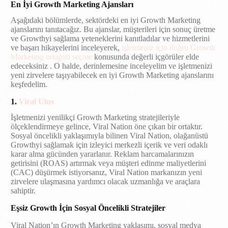
En İyi Growth Marketing Ajansları
Aşağıdaki bölümlerde, sektördeki en iyi Growth Marketing
ajanslarını tanıtacağız. Bu ajanslar, müşterileri için sonuç üretme
ve Growthyi sağlama yeteneklerini kanıtladılar ve hizmetlerini
ve başarı hikayelerini inceleyerek,
işletmeniz için doğru Growth
Marketing ortağını seçme
konusunda değerli içgörüler elde
edeceksiniz . O halde, derinlemesine inceleyelim ve işletmenizi
yeni zirvelere taşıyabilecek en iyi Growth Marketing ajanslarını
keşfedelim.
1.
Viral Ulus
İşletmenizi yenilikçi Growth Marketing stratejileriyle
ölçeklendirmeye gelince, Viral Nation öne çıkan bir ortaktır.
Sosyal öncelikli yaklaşımıyla bilinen Viral Nation, olağanüstü
Growthyi sağlamak için izleyici merkezli içerik ve veri odaklı
karar alma gücünden yararlanır. Reklam harcamalarınızın
getirisini (ROAS) artırmak veya müşteri edinme maliyetlerini
(CAC) düşürmek istiyorsanız, Viral Nation markanızın yeni
zirvelere ulaşmasına yardımcı olacak uzmanlığa ve araçlara
sahiptir.
Eşsiz Growth İçin Sosyal Öncelikli Stratejiler
Viral Nation’ın Growth Marketing yaklaşımı, sosyal medya