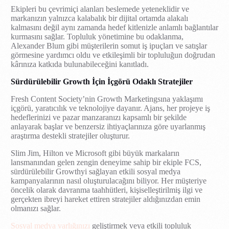
Ekipleri bu çevrimiçi alanları beslemede yeteneklidir ve
markanızın yalnızca kalabalık bir dijital ortamda alakalı
kalmasını değil aynı zamanda hedef kitlenizle anlamlı bağlantılar
kurmasını sağlar. Topluluk yönetimine bu odaklanma,
Alexander Blum gibi müşterilerin somut iş ipuçları ve satışlar
görmesine yardımcı oldu ve etkileşimli bir topluluğun doğrudan
kârınıza katkıda bulunabileceğini kanıtladı.
Sürdürülebilir Growth İçin İçgörü Odaklı Stratejiler
Fresh Content Society’nin Growth Marketingsına yaklaşımı
içgörü, yaratıcılık ve teknolojiye dayanır. Ajans, her projeye iş
hedeflerinizi ve pazar manzaranızı kapsamlı bir şekilde
anlayarak başlar ve benzersiz ihtiyaçlarınıza göre uyarlanmış
araştırma destekli stratejiler oluşturur.
Slim Jim, Hilton ve Microsoft gibi büyük markaların
lansmanından gelen zengin deneyime sahip bir ekiple FCS,
sürdürülebilir Growthyi sağlayan etkili sosyal medya
kampanyalarının nasıl oluşturulacağını biliyor. Her müşteriye
öncelik olarak davranma taahhütleri, kişiselleştirilmiş ilgi ve
gerçekten ibreyi hareket ettiren stratejiler aldığınızdan emin
olmanızı sağlar.
Sosyal medya varlığınızı
geliştirmek veya etkili topluluk