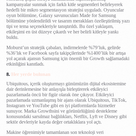
kampanyalar sunmak için farklı kitle segmentleri belirleyerek
hedefli bir mikro segmentasyon stratejisi uyguladı. Oyuncular
oyun bölümüne, Galaxy savunucuları Made for Samsung
bölümüne yönlendirildi ve tasarım meraklıları özelleştirilmiş yazı
tipi ve tema seçenekleriyle tanıştırıldı. Bu özel yaklaşım,
etkileşimi en üst düzeye çıkardı ve her belirli kitleyle yankı
buldu.
Moburst’un stratejik çabaları, indirmelerde %79’luk, gelirde
%36’lık ve Facebook sayfa takipçilerinde %1400’lük bir artışa
yol açarak ajansın Samsung için önemli bir Growth sağlamadaki
etkinliğini kanıtladı.
8.
Her yerde bulunan
Ubiquitous, içerik oluşturmayı günümüzün dijital ekosistemine
dair derinlemesine bir anlayışla birleştirerek etkileyici
pazarlamada öncü bir figür olarak öne çıkıyor. Etkileyici
pazarlamada uzmanlaşmış bir ajans olarak Ubiquitous, TikTok,
Instagram ve YouTube gibi en iyi platformlarda hizmetler
sunuyor. Marka Growthsini ve görünürlüğünü destekleme
konusundaki sarsılmaz bağlılıkları, Netflix, Lyft ve Disney gibi
sektör devleriyle kayda değer ortaklıklara yol açtı.
Makine öğrenimiyle tamamlanan son teknoloji veri