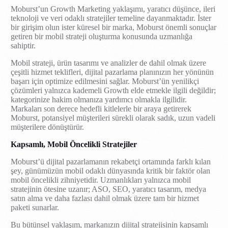
Moburst’un Growth Marketing yaklaşımı, yaratıcı düşünce, ileri
teknoloji ve veri odaklı stratejiler temeline dayanmaktadır. İster
bir girişim olun ister küresel bir marka, Moburst önemli sonuçlar
getiren bir mobil strateji oluşturma konusunda uzmanlığa
sahiptir.
Mobil strateji, ürün tasarımı ve analizler de dahil olmak üzere
çeşitli hizmet teklifleri, dijital pazarlama planınızın her yönünün
başarı için optimize edilmesini sağlar. Moburst’ün yenilikçi
çözümleri yalnızca kademeli Growth elde etmekle ilgili değildir;
kategorinize hakim olmanıza yardımcı olmakla ilgilidir.
Markaları son derece hedefli kitlelerle bir araya getirerek
Moburst, potansiyel müşterileri sürekli olarak sadık, uzun vadeli
müşterilere dönüştürür.
Kapsamlı, Mobil Öncelikli Stratejiler
Moburst’ü dijital pazarlamanın rekabetçi ortamında farklı kılan
şey, günümüzün mobil odaklı dünyasında kritik bir faktör olan
mobil öncelikli zihniyetidir. Uzmanlıkları yalnızca mobil
stratejinin ötesine uzanır; ASO, SEO, yaratıcı tasarım, medya
satın alma ve daha fazlası dahil olmak üzere tam bir hizmet
paketi sunarlar.
Bu bütünsel yaklaşım, markanızın dijital stratejisinin kapsamlı