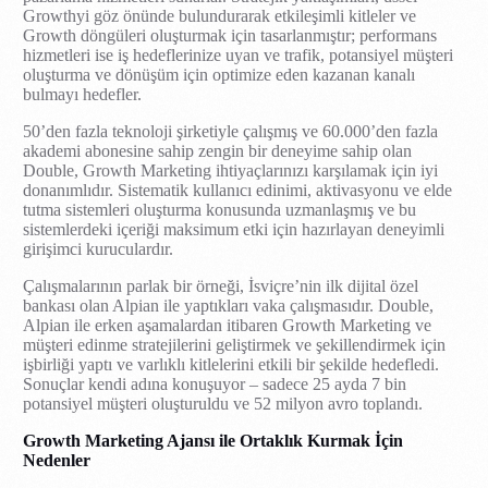
Growthyi göz önünde bulundurarak etkileşimli kitleler ve
Growth döngüleri oluşturmak için tasarlanmıştır; performans
hizmetleri ise iş hedeflerinize uyan ve trafik, potansiyel müşteri
oluşturma ve dönüşüm için optimize eden kazanan kanalı
bulmayı hedefler.
50’den fazla teknoloji şirketiyle çalışmış ve 60.000’den fazla
akademi abonesine sahip zengin bir deneyime sahip olan
Double, Growth Marketing ihtiyaçlarınızı karşılamak için iyi
donanımlıdır. Sistematik kullanıcı edinimi, aktivasyonu ve elde
tutma sistemleri oluşturma konusunda uzmanlaşmış ve bu
sistemlerdeki içeriği maksimum etki için hazırlayan deneyimli
girişimci kuruculardır.
Çalışmalarının parlak bir örneği, İsviçre’nin ilk dijital özel
bankası olan Alpian ile yaptıkları vaka çalışmasıdır. Double,
Alpian ile erken aşamalardan itibaren Growth Marketing ve
müşteri edinme stratejilerini geliştirmek ve şekillendirmek için
işbirliği yaptı ve varlıklı kitlelerini etkili bir şekilde hedefledi.
Sonuçlar kendi adına konuşuyor – sadece 25 ayda 7 bin
potansiyel müşteri oluşturuldu ve 52 milyon avro toplandı.
Growth Marketing Ajansı ile Ortaklık Kurmak İçin
Nedenler