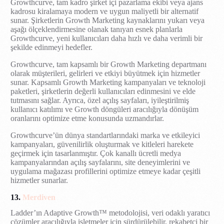
Growthcurve, tam kadro şirket içi pazarlama ekibi veya ajans
kadrosu kiralamaya modern ve uygun maliyetli bir alternatif
sunar. Şirketlerin Growth Marketing kaynaklarını yukarı veya
aşağı ölçeklendirmesine olanak tanıyan esnek planlarla
Growthcurve, yeni kullanıcıları daha hızlı ve daha verimli bir
şekilde edinmeyi hedefler.
Growthcurve, tam kapsamlı bir Growth Marketing departmanı
olarak müşterileri, gelirleri ve etkiyi büyütmek için hizmetler
sunar. Kapsamlı Growth Marketing kampanyaları ve teknoloji
paketleri, şirketlerin değerli kullanıcıları edinmesini ve elde
tutmasını sağlar. Ayrıca, özel açılış sayfaları, iyileştirilmiş
kullanıcı katılımı ve Growth döngüleri aracılığıyla dönüşüm
oranlarını optimize etme konusunda uzmandırlar.
Growthcurve’ün dünya standartlarındaki marka ve etkileyici
kampanyaları, güvenilirlik oluşturmak ve kitleleri harekete
geçirmek için tasarlanmıştır. Çok kanallı ücretli medya
kampanyalarından açılış sayfalarını, site deneyimlerini ve
uygulama mağazası profillerini optimize etmeye kadar çeşitli
hizmetler sunarlar.
13.
Merdiven
Ladder’ın Adaptive Growth™ metodolojisi, veri odaklı yaratıcı
çözümler aracılığıyla işletmeler için sürdürülebilir, rekabetçi bir