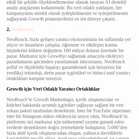
etkili bir şekilde ölçeklendirmesine olanak tanıyan AI destekli
analiz araçlarının kullanımıdır. Bu veri odaklı yaklaşım, her
kampanyanın sürekli olarak iyileştirilmesini ve iyileştirilmesini
sağlayarak Growth potansiyelinizi en üst düzeye çıkarır.
2.
NeoReach
NeoReach, hızla gelişen yaratıcı ekonomisinin ön saflarında yer
alıyor ve insanların çalışma, öğrenme ve etkileşim kurma
biçimlerini kökten değiştiren 100 milyar doların üzerinde bir
pazar. Markanız için Growthyi sağlamak amacıyla etkileyici
pazarlamanın gücünden yararlanmak istiyorsanız, NeoReach
şeffaf ve ölçülebilir başarıyı garantilemek için benzersiz bir
yenilikçi teknoloji, derin pazar içgörüleri ve birinci sınıf yaratıcı
ortaklıkları karışımı sunuyor.
Growth için Veri Odaklı Yaratıcı Ortaklıklar
NeoReach’te Growth Marketingsı, içerik oluşturucular ve
kitleleri hakkında ayrıntılı içgörüler sağlayan sağlam bir veri
zekası paketi tarafından desteklenir. İster bir YouTube süperstarı
ister bir Instagram mikro etkileyicisi arıyor olun, NeoReach’in
platformu sizi markanız için mükemmel uyumu garanti eden
verilerle desteklenen doğru yeteneklerle buluşturur. 5.000’den
fazla aktif içerik oluşturucudan oluşan, yalnızca davetlilerin
katılabildiği tescilli ağları, markanızı yükseltebilecek ve yatırım