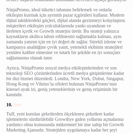
NinjaPromo, ideal tüketici tabanını belirlemek ve onlarla
etkileşim kurmak için ayrıntılı pazar içgörüleri kullanır. Modern
dijital taktiklerdeki güçleri, dijital alanda gezinmeyi kolaylaştırır,
müşterileri etkileşim yolculuklarında yankı uyandıran ve
ilerleten içerik ve Growth stratejisi üretir. Bu strateji yalnızca
kaynakların akıllıca tahsis edilmesini sağlamakla kalmaz, aynı
zamanda yatırım için en iyi değeri de sağlar. Sürekli izleme ve
kampanya analitiğine çevik yanıt, yetenekli ekibinin stratejileri
yeniden kalibre etmesine ve tutarlı bir şekilde en iyi sonuçları
sağlamasına olanak tanır.
Ayrıca, NinjaPromo sosyal medya etkileşimlerinden ve son
teknoloji SEO çözümlerinden ücretli medya girişimlerine kadar
bir dizi hizmet düzenledi. Londra, New York, Dubai, Singapur,
Hong Kong ve Vilnius’ta ofisleri bulunan NinjaPromo’nun
küresel ayak izi, geniş yeteneklerinin ve geniş erişiminin bir
kanıtıdır.
10.
Sert
Tuff, yeni kurulan şirketlerden ölçeklenen şirketlere kadar
işletmelerin sürdürülebilir Growthye giden yollarını açmalarına
yardımcı olma konusunda mükemmel bir üne sahip bir Growth
Marketing Ajansıdır. Stratejiden uygulamaya kadar her şeyi