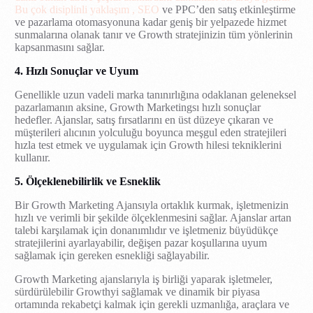
Bu çok disiplinli yaklaşım , SEO
ve PPC’den satış etkinleştirme
ve pazarlama otomasyonuna kadar geniş bir yelpazede hizmet
sunmalarına olanak tanır ve Growth stratejinizin tüm yönlerinin
kapsanmasını sağlar.
4. Hızlı Sonuçlar ve Uyum
Genellikle uzun vadeli marka tanınırlığına odaklanan geleneksel
pazarlamanın aksine, Growth Marketingsı hızlı sonuçlar
hedefler. Ajanslar, satış fırsatlarını en üst düzeye çıkaran ve
müşterileri alıcının yolculuğu boyunca meşgul eden stratejileri
hızla test etmek ve uygulamak için Growth hilesi tekniklerini
kullanır.
5. Ölçeklenebilirlik ve Esneklik
Bir Growth Marketing Ajansıyla ortaklık kurmak, işletmenizin
hızlı ve verimli bir şekilde ölçeklenmesini sağlar. Ajanslar artan
talebi karşılamak için donanımlıdır ve işletmeniz büyüdükçe
stratejilerini ayarlayabilir, değişen pazar koşullarına uyum
sağlamak için gereken esnekliği sağlayabilir.
Growth Marketing ajanslarıyla iş birliği yaparak işletmeler,
sürdürülebilir Growthyi sağlamak ve dinamik bir piyasa
ortamında rekabetçi kalmak için gerekli uzmanlığa, araçlara ve