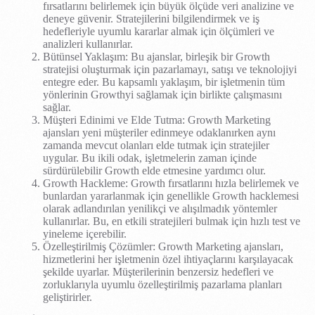
fırsatlarını belirlemek için büyük ölçüde veri analizine ve
deneye güvenir. Stratejilerini bilgilendirmek ve iş
hedefleriyle uyumlu kararlar almak için ölçümleri ve
analizleri kullanırlar.
Bütünsel Yaklaşım: Bu ajanslar, birleşik bir Growth
stratejisi oluşturmak için pazarlamayı, satışı ve teknolojiyi
entegre eder. Bu kapsamlı yaklaşım, bir işletmenin tüm
yönlerinin Growthyi sağlamak için birlikte çalışmasını
sağlar.
Müşteri Edinimi ve Elde Tutma: Growth Marketing
ajansları yeni müşteriler edinmeye odaklanırken aynı
zamanda mevcut olanları elde tutmak için stratejiler
uygular. Bu ikili odak, işletmelerin zaman içinde
sürdürülebilir Growth elde etmesine yardımcı olur.
Growth Hackleme: Growth fırsatlarını hızla belirlemek ve
bunlardan yararlanmak için genellikle Growth hacklemesi
olarak adlandırılan yenilikçi ve alışılmadık yöntemler
kullanırlar. Bu, en etkili stratejileri bulmak için hızlı test ve
yineleme içerebilir.
Özelleştirilmiş Çözümler: Growth Marketing ajansları,
hizmetlerini her işletmenin özel ihtiyaçlarını karşılayacak
şekilde uyarlar. Müşterilerinin benzersiz hedefleri ve
zorluklarıyla uyumlu özelleştirilmiş pazarlama planları
geliştirirler.