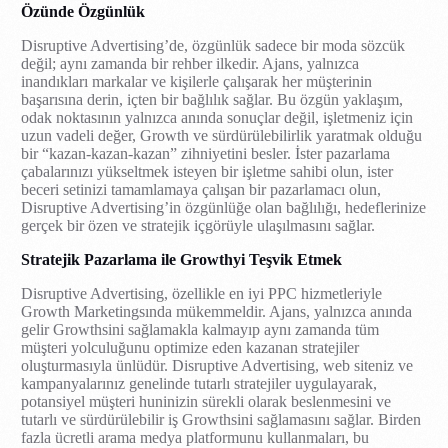
Özünde Özgünlük
Disruptive Advertising’de, özgünlük sadece bir moda sözcük
değil; aynı zamanda bir rehber ilkedir. Ajans, yalnızca
inandıkları markalar ve kişilerle çalışarak her müşterinin
başarısına derin, içten bir bağlılık sağlar. Bu özgün yaklaşım,
odak noktasının yalnızca anında sonuçlar değil, işletmeniz için
uzun vadeli değer, Growth ve sürdürülebilirlik yaratmak olduğu
bir “kazan-kazan-kazan” zihniyetini besler. İster pazarlama
çabalarınızı yükseltmek isteyen bir işletme sahibi olun, ister
beceri setinizi tamamlamaya çalışan bir pazarlamacı olun,
Disruptive Advertising’in özgünlüğe olan bağlılığı, hedeflerinize
gerçek bir özen ve stratejik içgörüyle ulaşılmasını sağlar.
Stratejik Pazarlama ile Growthyi Teşvik Etmek
Disruptive Advertising, özellikle en iyi PPC hizmetleriyle
Growth Marketingsında mükemmeldir. Ajans, yalnızca anında
gelir Growthsini sağlamakla kalmayıp aynı zamanda tüm
müşteri yolculuğunu optimize eden kazanan stratejiler
oluşturmasıyla ünlüdür. Disruptive Advertising, web siteniz ve
kampanyalarınız genelinde tutarlı stratejiler uygulayarak,
potansiyel müşteri huninizin sürekli olarak beslenmesini ve
tutarlı ve sürdürülebilir iş Growthsini sağlamasını sağlar. Birden
fazla ücretli arama medya platformunu kullanmaları, bu