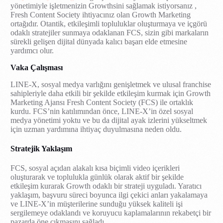
yönetimiyle işletmenizin Growthsini sağlamak istiyorsanız ,
Fresh Content Society ihtiyacınız olan Growth Marketing
ortağıdır. Otantik, etkileşimli topluluklar oluşturmaya ve içgörü
odaklı stratejiler sunmaya odaklanan FCS, sizin gibi markaların
sürekli gelişen dijital dünyada kalıcı başarı elde etmesine
yardımcı olur.
Vaka Çalışması
LINE-X, sosyal medya varlığını genişletmek ve ulusal franchise
sahipleriyle daha etkili bir şekilde etkileşim kurmak için Growth
Marketing Ajansı Fresh Content Society (FCS) ile ortaklık
kurdu. FCS’nin katılımından önce, LINE-X’in özel sosyal
medya yönetimi yoktu ve bu da dijital ayak izlerini yükseltmek
için uzman yardımına ihtiyaç duyulmasına neden oldu.
Stratejik Yaklaşım
FCS, sosyal açıdan alakalı kısa biçimli video içerikleri
oluşturarak ve toplulukla günlük olarak aktif bir şekilde
etkileşim kurarak Growth odaklı bir strateji uyguladı. Yaratıcı
yaklaşım, başvuru süreci boyunca ilgi çekici anları yakalamaya
ve LINE-X’in müşterilerine sunduğu yüksek kaliteli işi
sergilemeye odaklandı ve koruyucu kaplamalarının rekabetçi bir
pazarda öne çıkmasını sağladı.