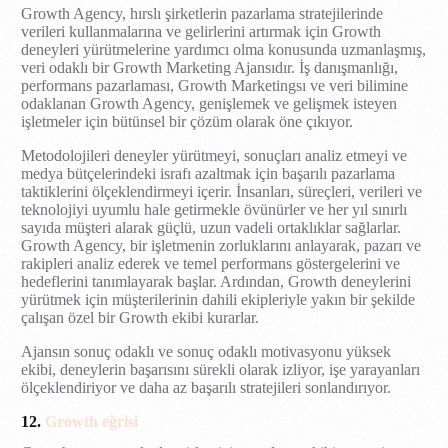
Growth Agency, hırslı şirketlerin pazarlama stratejilerinde
verileri kullanmalarına ve gelirlerini artırmak için Growth
deneyleri yürütmelerine yardımcı olma konusunda uzmanlaşmış,
veri odaklı bir Growth Marketing Ajansıdır. İş danışmanlığı,
performans pazarlaması, Growth Marketingsı ve veri bilimine
odaklanan Growth Agency, genişlemek ve gelişmek isteyen
işletmeler için bütünsel bir çözüm olarak öne çıkıyor.
Metodolojileri deneyler yürütmeyi, sonuçları analiz etmeyi ve
medya bütçelerindeki israfı azaltmak için başarılı pazarlama
taktiklerini ölçeklendirmeyi içerir. İnsanları, süreçleri, verileri ve
teknolojiyi uyumlu hale getirmekle övünürler ve her yıl sınırlı
sayıda müşteri alarak güçlü, uzun vadeli ortaklıklar sağlarlar.
Growth Agency, bir işletmenin zorluklarını anlayarak, pazarı ve
rakipleri analiz ederek ve temel performans göstergelerini ve
hedeflerini tanımlayarak başlar. Ardından, Growth deneylerini
yürütmek için müşterilerinin dahili ekipleriyle yakın bir şekilde
çalışan özel bir Growth ekibi kurarlar.
Ajansın sonuç odaklı ve sonuç odaklı motivasyonu yüksek
ekibi, deneylerin başarısını sürekli olarak izliyor, işe yarayanları
ölçeklendiriyor ve daha az başarılı stratejileri sonlandırıyor.
12.
Growth eğrisi