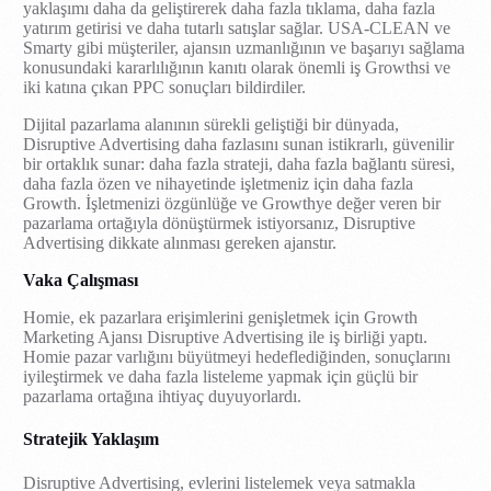
yaklaşımı daha da geliştirerek daha fazla tıklama, daha fazla
yatırım getirisi ve daha tutarlı satışlar sağlar. USA-CLEAN ve
Smarty gibi müşteriler, ajansın uzmanlığının ve başarıyı sağlama
konusundaki kararlılığının kanıtı olarak önemli iş Growthsi ve
iki katına çıkan PPC sonuçları bildirdiler.
Dijital pazarlama alanının sürekli geliştiği bir dünyada,
Disruptive Advertising daha fazlasını sunan istikrarlı, güvenilir
bir ortaklık sunar: daha fazla strateji, daha fazla bağlantı süresi,
daha fazla özen ve nihayetinde işletmeniz için daha fazla
Growth. İşletmenizi özgünlüğe ve Growthye değer veren bir
pazarlama ortağıyla dönüştürmek istiyorsanız, Disruptive
Advertising dikkate alınması gereken ajanstır.
Vaka Çalışması
Homie, ek pazarlara erişimlerini genişletmek için Growth
Marketing Ajansı Disruptive Advertising ile iş birliği yaptı.
Homie pazar varlığını büyütmeyi hedeflediğinden, sonuçlarını
iyileştirmek ve daha fazla listeleme yapmak için güçlü bir
pazarlama ortağına ihtiyaç duyuyorlardı.
Stratejik Yaklaşım
Disruptive Advertising, evlerini listelemek veya satmakla