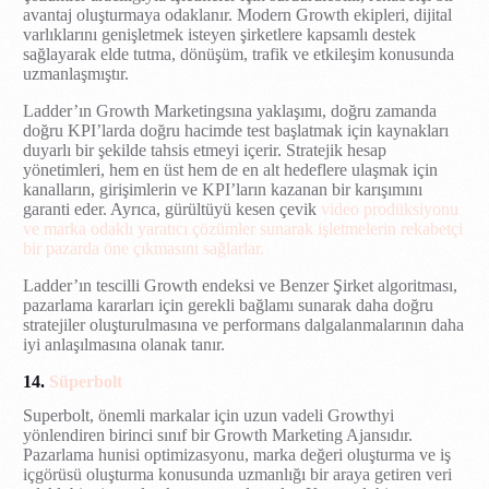
avantaj oluşturmaya odaklanır. Modern Growth ekipleri, dijital
varlıklarını genişletmek isteyen şirketlere kapsamlı destek
sağlayarak elde tutma, dönüşüm, trafik ve etkileşim konusunda
uzmanlaşmıştır.
Ladder’ın Growth Marketingsına yaklaşımı, doğru zamanda
doğru KPI’larda doğru hacimde test başlatmak için kaynakları
duyarlı bir şekilde tahsis etmeyi içerir. Stratejik hesap
yönetimleri, hem en üst hem de en alt hedeflere ulaşmak için
kanalların, girişimlerin ve KPI’ların kazanan bir karışımını
garanti eder. Ayrıca, gürültüyü kesen çevik
video prodüksiyonu
ve marka odaklı yaratıcı çözümler sunarak işletmelerin rekabetçi
bir pazarda öne çıkmasını sağlarlar.
Ladder’ın tescilli Growth endeksi ve Benzer Şirket algoritması,
pazarlama kararları için gerekli bağlamı sunarak daha doğru
stratejiler oluşturulmasına ve performans dalgalanmalarının daha
iyi anlaşılmasına olanak tanır.
14.
Süperbolt
Superbolt, önemli markalar için uzun vadeli Growthyi
yönlendiren birinci sınıf bir Growth Marketing Ajansıdır.
Pazarlama hunisi optimizasyonu, marka değeri oluşturma ve iş
içgörüsü oluşturma konusunda uzmanlığı bir araya getiren veri