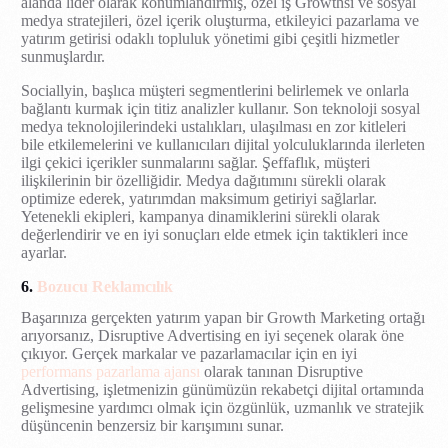
alanda lider olarak konumlandırmış, özel iş Growthsi ve sosyal
medya stratejileri, özel içerik oluşturma, etkileyici pazarlama ve
yatırım getirisi odaklı topluluk yönetimi gibi çeşitli hizmetler
sunmuşlardır.
Sociallyin, başlıca müşteri segmentlerini belirlemek ve onlarla
bağlantı kurmak için titiz analizler kullanır. Son teknoloji sosyal
medya teknolojilerindeki ustalıkları, ulaşılması en zor kitleleri
bile etkilemelerini ve kullanıcıları dijital yolculuklarında ilerleten
ilgi çekici içerikler sunmalarını sağlar. Şeffaflık, müşteri
ilişkilerinin bir özelliğidir. Medya dağıtımını sürekli olarak
optimize ederek, yatırımdan maksimum getiriyi sağlarlar.
Yetenekli ekipleri, kampanya dinamiklerini sürekli olarak
değerlendirir ve en iyi sonuçları elde etmek için taktikleri ince
ayarlar.
6.
Bozucu Reklamcılık
Başarınıza gerçekten yatırım yapan bir Growth Marketing ortağı
arıyorsanız, Disruptive Advertising en iyi seçenek olarak öne
çıkıyor. Gerçek markalar ve pazarlamacılar için en iyi
performans pazarlama ajansı
olarak tanınan Disruptive
Advertising, işletmenizin günümüzün rekabetçi dijital ortamında
gelişmesine yardımcı olmak için özgünlük, uzmanlık ve stratejik
düşüncenin benzersiz bir karışımını sunar.