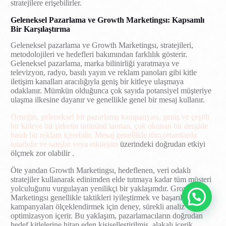
stratejilere erişebilirler.
Geleneksel Pazarlama ve Growth Marketingsı: Kapsamlı
Bir Karşılaştırma
Geleneksel pazarlama ve Growth Marketingsı, stratejileri,
metodolojileri ve hedefleri bakımından farklılık gösterir.
Geleneksel pazarlama, marka bilinirliği yaratmaya ve
televizyon, radyo, basılı yayın ve reklam panoları gibi kitle
iletişim kanalları aracılığıyla geniş bir kitleye ulaşmaya
odaklanır. Mümkün olduğunca çok sayıda potansiyel müşteriye
ulaşma ilkesine dayanır ve genellikle genel bir mesaj kullanır.
Örneğin, geleneksel bir pazarlama kampanyası, geniş ve çeşitli
bir kitleye bir şirketin ürününü tanıtan, çok okunan bir dergide
basılı bir reklam içerebilir. Mesaj genellikle tüm ortamlarda
tutarlıdır ve satışlar veya etkileşim
üzerindeki doğrudan etkiyi
ölçmek zor olabilir .
Öte yandan Growth Marketingsı, hedeflenen, veri odaklı
stratejiler kullanarak edinimden elde tutmaya kadar tüm müşteri
yolculuğunu vurgulayan yenilikçi bir yaklaşımdır. Growth
İletişim
Marketingsı genellikle taktikleri iyileştirmek ve başarılı
kampanyaları ölçeklendirmek için deney, sürekli analiz ve
optimizasyon içerir. Bu yaklaşım, pazarlamacıların doğrudan
hedef kitlelerine hitap eden kişiselleştirilmiş, alakalı içerik