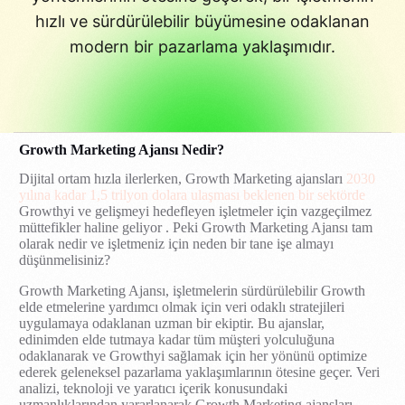
hızlı ve sürdürülebilir büyümesine odaklanan
modern bir pazarlama yaklaşımıdır.
Growth Marketing Ajansı Nedir?
Dijital ortam hızla ilerlerken, Growth Marketing ajansları
2030
yılına kadar 1,5 trilyon dolara ulaşması beklenen bir sektörde
Growthyi ve gelişmeyi hedefleyen işletmeler için vazgeçilmez
müttefikler haline geliyor . Peki Growth Marketing Ajansı tam
olarak nedir ve işletmeniz için neden bir tane işe almayı
düşünmelisiniz?
Growth Marketing Ajansı, işletmelerin sürdürülebilir Growth
elde etmelerine yardımcı olmak için veri odaklı stratejileri
uygulamaya odaklanan uzman bir ekiptir. Bu ajanslar,
edinimden elde tutmaya kadar tüm müşteri yolculuğuna
odaklanarak ve Growthyi sağlamak için her yönünü optimize
ederek geleneksel pazarlama yaklaşımlarının ötesine geçer. Veri
analizi, teknoloji ve yaratıcı içerik konusundaki
uzmanlıklarından yararlanarak Growth Marketing ajansları