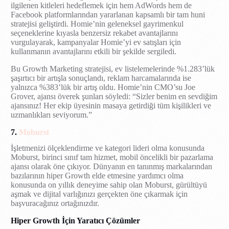
ilgilenen kitleleri hedeflemek için hem AdWords hem de
Facebook platformlarından yararlanan kapsamlı bir tam huni
stratejisi geliştirdi. Homie’nin geleneksel gayrimenkul
seçeneklerine kıyasla benzersiz rekabet avantajlarını
vurgulayarak, kampanyalar Homie’yi ev satışları için
kullanmanın avantajlarını etkili bir şekilde sergiledi.
Bu Growth Marketing stratejisi, ev listelemelerinde %1.283’lük
şaşırtıcı bir artışla sonuçlandı, reklam harcamalarında ise
yalnızca %383’lük bir artış oldu. Homie’nin CMO’su Joe
Grover, ajansı överek şunları söyledi: “Sizler benim en sevdiğim
ajansınız! Her ekip üyesinin masaya getirdiği tüm kişilikleri ve
uzmanlıkları seviyorum.”
7.
Moburst
İşletmenizi ölçeklendirme ve kategori lideri olma konusunda
Moburst, birinci sınıf tam hizmet, mobil öncelikli bir pazarlama
ajansı olarak öne çıkıyor. Dünyanın en tanınmış markalarından
bazılarının hiper Growth elde etmesine yardımcı olma
konusunda on yıllık deneyime sahip olan Moburst, gürültüyü
aşmak ve dijital varlığınızı gerçekten öne çıkarmak için
başvuracağınız ortağınızdır.
Hiper Growth İçin Yaratıcı Çözümler