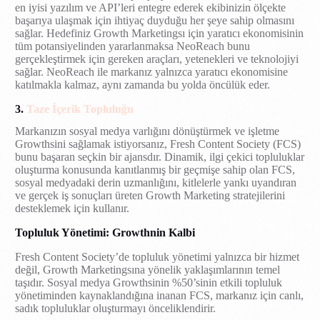
en iyisi yazılım ve API’leri entegre ederek ekibinizin ölçekte
başarıya ulaşmak için ihtiyaç duyduğu her şeye sahip olmasını
sağlar. Hedefiniz Growth Marketingsı için yaratıcı ekonomisinin
tüm potansiyelinden yararlanmaksa NeoReach bunu
gerçekleştirmek için gereken araçları, yetenekleri ve teknolojiyi
sağlar. NeoReach ile markanız yalnızca yaratıcı ekonomisine
katılmakla kalmaz, aynı zamanda bu yolda öncülük eder.
3.
Taze İçerik Topluluğu
Markanızın sosyal medya varlığını dönüştürmek ve işletme
Growthsini sağlamak istiyorsanız, Fresh Content Society (FCS)
bunu başaran seçkin bir ajansdır. Dinamik, ilgi çekici topluluklar
oluşturma konusunda kanıtlanmış bir geçmişe sahip olan FCS,
sosyal medyadaki derin uzmanlığını, kitlelerle yankı uyandıran
ve gerçek iş sonuçları üreten Growth Marketing stratejilerini
desteklemek için kullanır.
Topluluk Yönetimi: Growthnin Kalbi
Fresh Content Society’de topluluk yönetimi yalnızca bir hizmet
değil, Growth Marketingsına yönelik yaklaşımlarının temel
taşıdır. Sosyal medya Growthsinin %50’sinin etkili topluluk
yönetiminden kaynaklandığına inanan FCS, markanız için canlı,
sadık topluluklar oluşturmayı önceliklendirir.