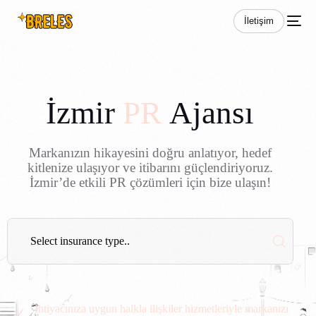
İletişim
İ
z
m
i
r
P
R
A
j
a
n
s
ı
Markanızın hikayesini doğru anlatıyor, hedef
kitlenize ulaşıyor ve itibarını güçlendiriyoruz.
İzmir’de etkili PR çözümleri için bize ulaşın!
İhtiyacınıza uygun halkla ilişkiler hizmetleriyle markanızı