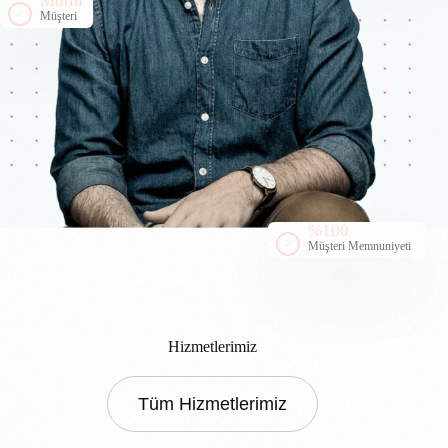
Mutlu
Müşteri
%100
Müşteri Memnuniyeti
H
i
z
m
e
t
l
e
r
i
m
i
z
Tüm Hizmetlerimiz