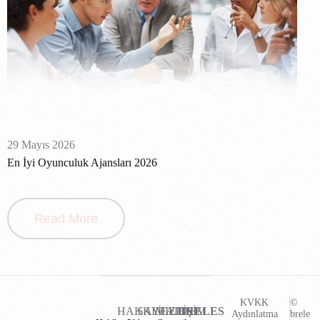
29 Mayıs 2026
En İyi Oyunculuk Ajansları 2026
Read More
KVKK
©
HAKKIMIZDA
SAYFALAR
İLETİŞİM
BRELES
Aydınlatma
brele