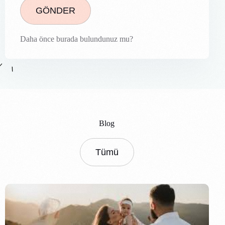
GÖNDER
Daha önce burada bulundunuz mu?
B
l
o
g
Tümü