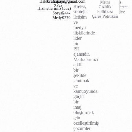
Hakkımızda
brelescom@gmail.com
Yapay
Metni
s
Zeka
Breles,
Gizlilik
creat
Hizmetlerimiz
(552)
stratejik
Politikası
ive
Sosyal
244-
Çerez Politikası
iletişim
Medya
9279
ve
medya
ilişkilerinde
lider
bir
PR
ajansıdır.
Markalarınızı
etkili
bir
şekilde
tanıtmak
ve
kamuoyunda
güçlü
bir
imaj
oluşturmak
için
özelleştirilmiş
çözümler