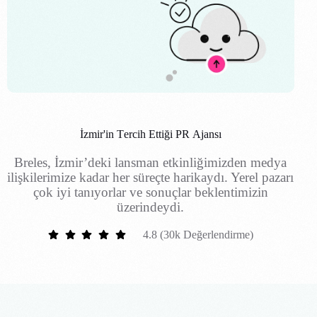
İ
z
m
i
r
'
i
n
T
e
r
c
i
h
E
t
t
i
ğ
i
P
R
A
j
a
n
s
ı
Breles, İzmir’deki lansman etkinliğimizden medya
ilişkilerimize kadar her süreçte harikaydı. Yerel pazarı
çok iyi tanıyorlar ve sonuçlar beklentimizin
üzerindeydi.
4.8 (30k Değerlendirme)