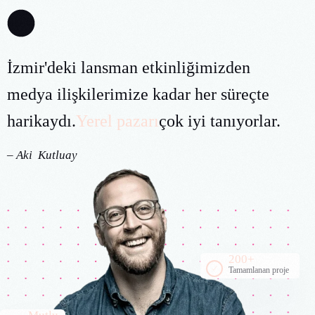
İzmir'deki lansman etkinliğimizden
medya ilişkilerimize kadar her süreçte
harikaydı.
Yerel pazarı
çok iyi tanıyorlar.
– Aki Kutluay
200+
Tamamlanan proje