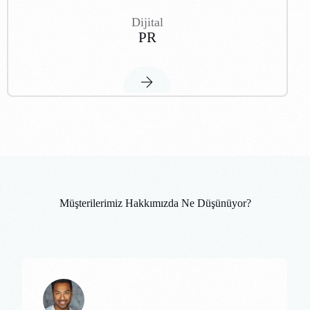
Dijital
PR
M
ü
ş
t
e
r
i
l
e
r
i
m
i
z
H
a
k
k
ı
m
ı
z
d
a
N
e
D
ü
ş
ü
n
ü
y
o
r
?