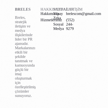
BRELES
HAKKIMIZDA
SAYFALAR
İLETİŞİM
Hakkımızda
Yapay
brelescom@gmail.com
Breles,
Zeka
Hizmetlerimiz
(552)
stratejik
Sosyal
244-
iletişim ve
Medya
9279
medya
ilişkilerinde
lider bir PR
ajansıdır.
Markalarınızı
etkili bir
şekilde
tanıtmak ve
kamuoyunda
güçlü bir
imaj
oluşturmak
için
özelleştirilmiş
çözümler
sunuyoruz.