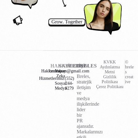
Grow. Together
KVKK
©
HAKKIMIZDA
SAYFALAR
İLETİŞİM
BRELES
Aydınlatma
brele
Hakkımızda
brelescom@gmail.com
Yapay
Metni
s
Zeka
Breles,
Gizlilik
creat
Hizmetlerimiz
(552)
stratejik
Politikası
ive
Sosyal
244-
Çerez Politikası
iletişim
Medya
9279
ve
medya
ilişkilerinde
lider
bir
PR
ajansıdır.
Markalarınızı
etkili