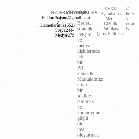
KVKK
©
HAKKIMIZDA
SAYFALAR
İLETİŞİM
BRELES
Aydınlatma
brele
Hakkımızda
brelescom@gmail.com
Yapay
Metni
s
Zeka
Breles,
Gizlilik
creat
Hizmetlerimiz
(552)
stratejik
Politikası
ive
Sosyal
244-
Çerez Politikası
iletişim
Medya
9279
ve
medya
ilişkilerinde
lider
bir
PR
ajansıdır.
Markalarınızı
etkili
bir
şekilde
tanıtmak
ve
kamuoyunda
güçlü
bir
imaj
oluşturmak