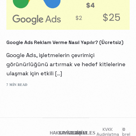
Google Ads Reklam Verme Nasıl Yapılır? (Ücretsiz)
Google Ads, işletmelerin çevrimiçi
görünürlüğünü artırmak ve hedef kitlelerine
ulaşmak için etkili […]
7 MIN READ
KVKK
©
HAKKIMIZDA
SAYFALAR
İLETİŞİM
BRELES
Aydınlatma
brel