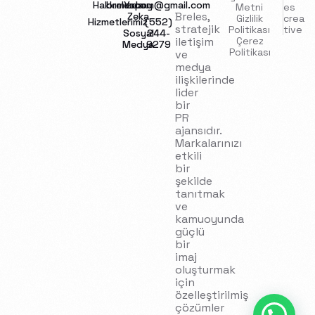
Hakkımızda
brelescom@gmail.com
Yapay
Metni
es
Breles,
Zeka
Gizlilik
crea
Hizmetlerimiz
(552)
stratejik
Politikası
tive
Sosyal
244-
iletişim
Çerez
Medya
9279
Politikası
ve
medya
ilişkilerinde
lider
bir
PR
ajansıdır.
Markalarınızı
etkili
bir
şekilde
tanıtmak
ve
kamuoyunda
güçlü
bir
imaj
oluşturmak
için
özelleştirilmiş
İletişim
çözümler