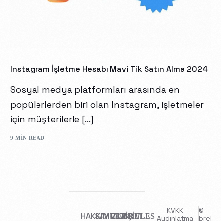
Instagram İşletme Hesabı Mavi Tik Satın Alma 2024
Sosyal medya platformları arasında en
popülerlerden biri olan Instagram, işletmeler
için müşterilerle […]
9 MIN READ
KVKK
©
HAKKIMIZDA
SAYFALAR
İLETİŞİM
BRELES
Aydınlatma
brel