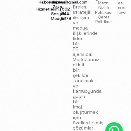
Hakkımızda
brelescom@gmail.com
Yapay
Metni
es
Breles,
Zeka
Gizlilik
crea
Hizmetlerimiz
(552)
stratejik
Politikası
tive
Sosyal
244-
iletişim
Çerez
Medya
9279
Politikası
ve
medya
ilişkilerinde
lider
bir
PR
ajansıdır.
Markalarınızı
etkili
bir
şekilde
tanıtmak
ve
kamuoyunda
güçlü
bir
imaj
oluşturmak
için
özelleştirilmiş
İletişim
çözümler