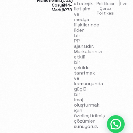
Hizmetlerimiz
(552)
stratejik
Politikası
tive
Sosyal
244-
iletişim
Çerez
Medya
9279
Politikası
ve
medya
ilişkilerinde
lider
bir
PR
ajansıdır.
Markalarınızı
etkili
bir
şekilde
tanıtmak
ve
kamuoyunda
güçlü
bir
imaj
oluşturmak
için
özelleştirilmiş
İletişim
çözümler
sunuyoruz.