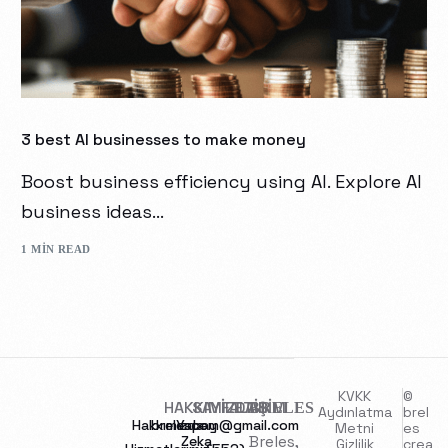
3 best AI businesses to make money
Boost business efficiency using AI. Explore AI
business ideas...
1 MIN READ
KVKK
©
HAKKIMIZDA
SAYFALAR
İLETİŞİM
BRELES
Aydınlatma
brel
Hakkımızda
brelescom@gmail.com
Yapay
Metni
es
Breles,
Zeka
Gizlilik
crea