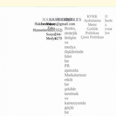
KVKK
©
HAKKIMIZDA
SAYFALAR
İLETİŞİM
BRELES
Aydınlatma
brele
Hakkımızda
brelescom@gmail.com
Yapay
Metni
s
Zeka
Breles,
Gizlilik
creat
Hizmetlerimiz
(552)
stratejik
Politikası
ive
Sosyal
244-
Çerez Politikası
iletişim
Medya
9279
ve
medya
ilişkilerinde
lider
bir
PR
ajansıdır.
Markalarınızı
etkili
bir
şekilde
tanıtmak
ve
kamuoyunda
güçlü
bir