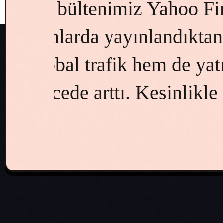
gibi
ancak süreci nasıl 
mize
ekibi, haberlerimizi
z
haber ağlarına ulaştı
d