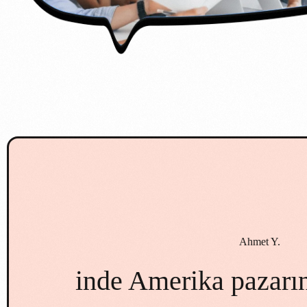
rika
Uluslararası medyad