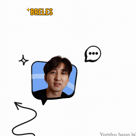
Yurtdışı basın b