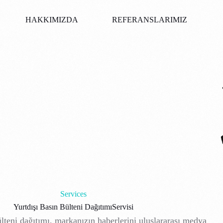
HAKKIMIZDA
REFERANSLARIMIZ
Services
Yurtdışı Basın Bülteni Dağıtımı
Servisi
ülteni dağıtımı, markanızın haberlerini uluslararası medya