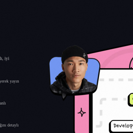
ı, iyi
eyerek yayın
anlı
ğını detaylı