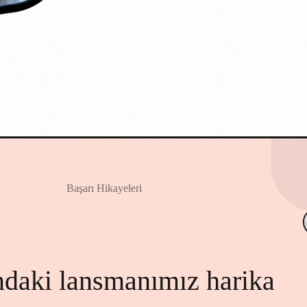
Başarı Hikayeleri
Elif D.
a görünürlüğümüzü artırmak