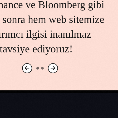
yöneteceğimizi tam bilmiyor
 özenle hazırlayıp Avrupa'd
rdı. Global marka prestijimiz
eğer paha biçilemez.