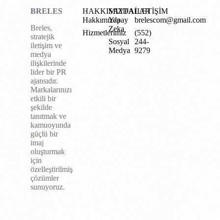
BRELES
HAKKIMIZDA
SAYFALAR
İLETİŞİM
Hakkımızda
Yapay
brelescom@gmail.com
Breles,
Zeka
Hizmetlerimiz
(552)
stratejik
Sosyal
244-
iletişim ve
Medya
9279
medya
ilişkilerinde
lider bir PR
ajansıdır.
Markalarınızı
etkili bir
şekilde
tanıtmak ve
kamuoyunda
güçlü bir
imaj
oluşturmak
için
özelleştirilmiş
çözümler
sunuyoruz.