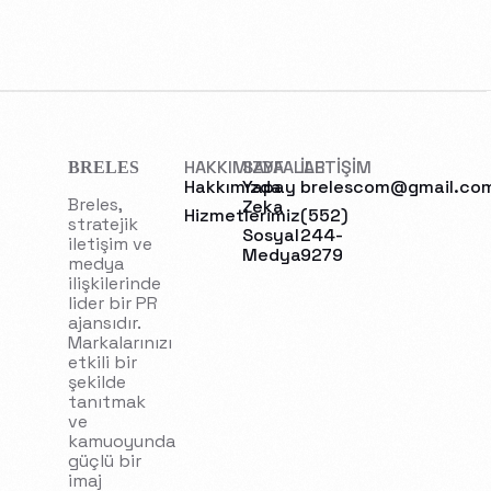
HAKKIMIZDA
SAYFALAR
İLETİŞİM
BRELES
Hakkımızda
Yapay
brelescom@gmail.co
Breles,
Zeka
Hizmetlerimiz
(552)
stratejik
Sosyal
244-
iletişim ve
Medya
9279
medya
ilişkilerinde
lider bir PR
ajansıdır.
Markalarınızı
etkili bir
şekilde
tanıtmak
ve
kamuoyunda
güçlü bir
imaj