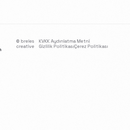
© breles
KVKK Aydınlatma Metni
creative
Gizlilik Politikası
Çerez Politikası
m