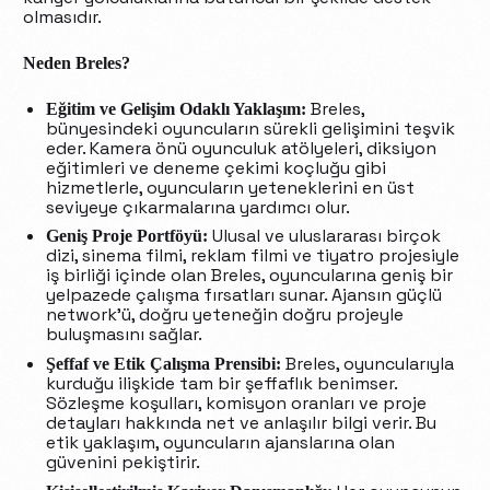
olmasıdır.
Neden Breles?
Breles,
Eğitim ve Gelişim Odaklı Yaklaşım:
bünyesindeki oyuncuların sürekli gelişimini teşvik
eder. Kamera önü oyunculuk atölyeleri, diksiyon
eğitimleri ve deneme çekimi koçluğu gibi
hizmetlerle, oyuncuların yeteneklerini en üst
seviyeye çıkarmalarına yardımcı olur.
Ulusal ve uluslararası birçok
Geniş Proje Portföyü:
dizi, sinema filmi, reklam filmi ve tiyatro projesiyle
iş birliği içinde olan Breles, oyuncularına geniş bir
yelpazede çalışma fırsatları sunar. Ajansın güçlü
network’ü, doğru yeteneğin doğru projeyle
buluşmasını sağlar.
Breles, oyuncularıyla
Şeffaf ve Etik Çalışma Prensibi:
kurduğu ilişkide tam bir şeffaflık benimser.
Sözleşme koşulları, komisyon oranları ve proje
detayları hakkında net ve anlaşılır bilgi verir. Bu
etik yaklaşım, oyuncuların ajanslarına olan
güvenini pekiştirir.