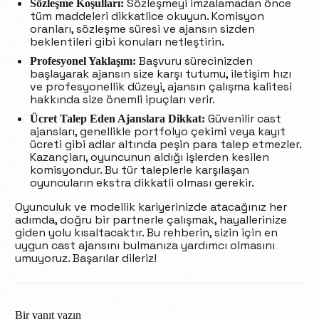
Sözleşmeyi imzalamadan önce
Sözleşme Koşulları:
tüm maddeleri dikkatlice okuyun. Komisyon
oranları, sözleşme süresi ve ajansın sizden
beklentileri gibi konuları netleştirin.
Başvuru sürecinizden
Profesyonel Yaklaşım:
başlayarak ajansın size karşı tutumu, iletişim hızı
ve profesyonellik düzeyi, ajansın çalışma kalitesi
hakkında size önemli ipuçları verir.
Güvenilir cast
Ücret Talep Eden Ajanslara Dikkat:
ajansları, genellikle portfolyo çekimi veya kayıt
ücreti gibi adlar altında peşin para talep etmezler.
Kazançları, oyuncunun aldığı işlerden kesilen
komisyondur. Bu tür taleplerle karşılaşan
oyuncuların ekstra dikkatli olması gerekir.
Oyunculuk ve modellik kariyerinizde atacağınız her
adımda, doğru bir partnerle çalışmak, hayallerinize
giden yolu kısaltacaktır. Bu rehberin, sizin için en
uygun cast ajansını bulmanıza yardımcı olmasını
umuyoruz. Başarılar dileriz!
Bir yanıt yazın