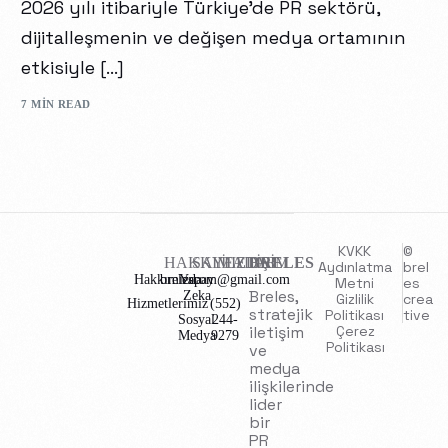
2026 yılı itibariyle Türkiye’de PR sektörü,
dijitalleşmenin ve değişen medya ortamının
etkisiyle […]
7 MIN READ
KVKK
©
HAKKIMIZDA
SAYFALAR
İLETİŞİM
BRELES
Aydınlatma
brel
Hakkımızda
brelescom@gmail.com
Yapay
Metni
es
Breles,
Zeka
Gizlilik
crea
Hizmetlerimiz
(552)
stratejik
Politikası
tive
Sosyal
244-
iletişim
Çerez
Medya
9279
Politikası
ve
medya
ilişkilerinde
lider
bir
PR