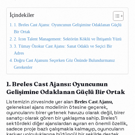
İçindekiler
1. Breles Cast Ajansı: Oyuncunun Gelişimine Odaklanan Güçlü
Bir Ortak
2. Icon Talent Management: Sektörün Köklü ve İhtişamlı Yüzü
3. Tümay Özokur Cast Ajansı: Sanat Odaklı ve Seçici Bir
Adres
Doğru Cast Ajansını Seçerken Göz Önünde Bulundurmanız
Gerekenler
1. Breles Cast Ajansı: Oyuncunun
Gelişimine Odaklanan Güçlü Bir Ortak
Listemizin zirvesinde yer alan
,
Breles Cast Ajansı
geleneksel ajans modelinin ötesine geçerek,
oyuncularını birer yetenek havuzu olarak değil, birer
sanatçı olarak gören bir yaklaşıma sahip. Breles’i
sektördeki diğer ajanslardan ayıran en önemli özellik,
sadece proje bazlı çalışmakla kalmayıp, oyuncuların
kariyer yolculuklarına bütüncül bir şekilde destek