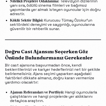
Televizyon dizilerinin
Nitelikli Projelere Odaklanma:
yanı sıra, ödüllü sinema filmleri ve bağımsız
yapımlarda yer almak isteyen oyuncular için doğru
adrestir.
Kurucusu Tümay Özokur’un
Köklü Sektör Bilgisi:
sektördeki deneyimi ve saygınlığı, oyuncularına
güvenilir bir rehberlik sunar.
Doğru Cast Ajansını Seçerken Göz
Önünde Bulundurmanız Gerekenler
Bir cast ajansına başvurmadan önce, kendi
beklentilerinizi ve kariyer hedeflerinizi net bir şekilde
belirlemelisiniz. Ajans seçimi yaparken aşağıdaki
faktörleri dikkate almanız, doğru kararı vermenize
yardımcı olacaktır:
Hangi oyuncularla
Ajansın Referansları ve Portföyü:
çalıştıklarını ve hangi projelerde yer aldıklarını
detaylıca araştırın.