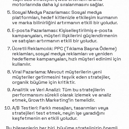
motorlarında daha iyi sıralanmasını sağlar.
Sosyal Medya Pazarlaması: Sosyal medya
platformları, hedef kitlenizle etkileşim kurmanın
ve marka bilinirliğini artırmanın etkili bir yoludur.
E-posta Pazarlaması: Kişiselleştirilmiş e-posta
kampanyaları, müşteri ilişkilerini güçlendirmenin
ve satışları artırmanın etkili bir yoludur.
Ücretli Reklamcılık: PPC (Tıklama Başına Ödeme)
reklamları, sosyal medya reklamları ve yeniden
hedefleme kampanyaları, hızlı müşteri edinimi için
kullanılır.
Viral Pazarlama: Mevcut müşterilerin yeni
müşteriler getirmesini teşvik eden stratejiler,
organik büyüme için kritiktir.
Analitik ve Veri Analizi: Tüm bu stratejilerin
performansını sürekli olarak izlemek ve analiz
etmek, Growth Marketing’in temelidir.
A/B Testleri: Farklı mesajları, tasarımları veya
stratejileri test etmek, neyin işe yaradığını
keşfetmenin en etkili yoludur.
Bu bileşenlerin her biri, büyüme stratejinizin önemli