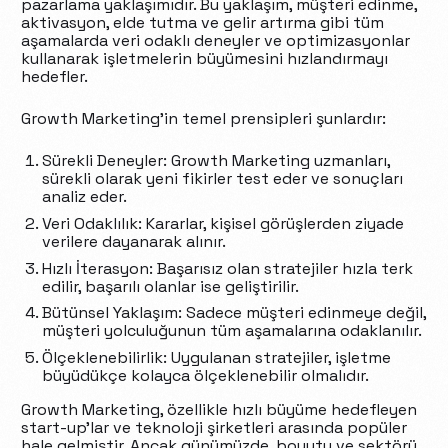
pazarlama yaklaşımıdır. Bu yaklaşım, müşteri edinme,
aktivasyon, elde tutma ve gelir artırma gibi tüm
aşamalarda veri odaklı deneyler ve optimizasyonlar
kullanarak işletmelerin büyümesini hızlandırmayı
hedefler.
Growth Marketing’in temel prensipleri şunlardır:
Sürekli Deneyler: Growth Marketing uzmanları,
sürekli olarak yeni fikirler test eder ve sonuçları
analiz eder.
Veri Odaklılık: Kararlar, kişisel görüşlerden ziyade
verilere dayanarak alınır.
Hızlı İterasyon: Başarısız olan stratejiler hızla terk
edilir, başarılı olanlar ise geliştirilir.
Bütünsel Yaklaşım: Sadece müşteri edinmeye değil,
müşteri yolculuğunun tüm aşamalarına odaklanılır.
Ölçeklenebilirlik: Uygulanan stratejiler, işletme
büyüdükçe kolayca ölçeklenebilir olmalıdır.
Growth Marketing, özellikle hızlı büyüme hedefleyen
start-up’lar ve teknoloji şirketleri arasında popüler
hale gelmiştir. Ancak günümüzde, boyutu ve sektörü