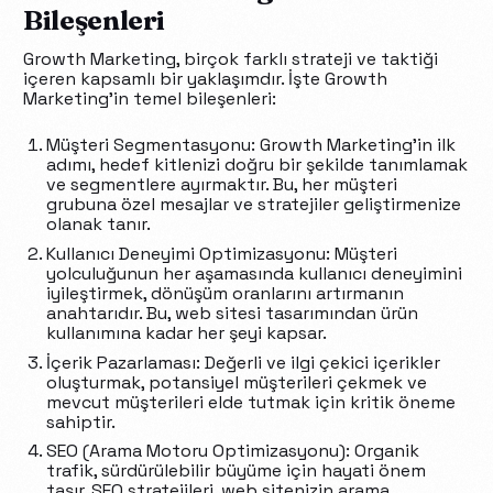
Bileşenleri
Growth Marketing, birçok farklı strateji ve taktiği
içeren kapsamlı bir yaklaşımdır. İşte Growth
Marketing’in temel bileşenleri:
Müşteri Segmentasyonu: Growth Marketing’in ilk
adımı, hedef kitlenizi doğru bir şekilde tanımlamak
ve segmentlere ayırmaktır. Bu, her müşteri
grubuna özel mesajlar ve stratejiler geliştirmenize
olanak tanır.
Kullanıcı Deneyimi Optimizasyonu: Müşteri
yolculuğunun her aşamasında kullanıcı deneyimini
iyileştirmek, dönüşüm oranlarını artırmanın
anahtarıdır. Bu, web sitesi tasarımından ürün
kullanımına kadar her şeyi kapsar.
İçerik Pazarlaması: Değerli ve ilgi çekici içerikler
oluşturmak, potansiyel müşterileri çekmek ve
mevcut müşterileri elde tutmak için kritik öneme
sahiptir.
SEO (Arama Motoru Optimizasyonu): Organik
trafik, sürdürülebilir büyüme için hayati önem
taşır. SEO stratejileri, web sitenizin arama