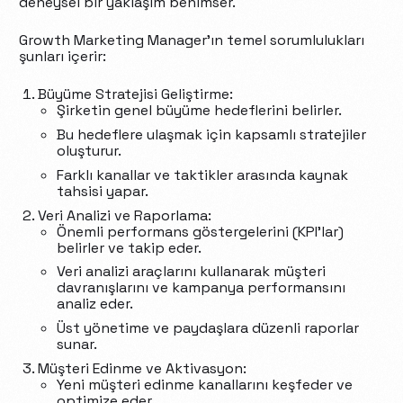
deneysel bir yaklaşım benimser.
Growth Marketing Manager’ın temel sorumlulukları
şunları içerir:
Büyüme Stratejisi Geliştirme:
Şirketin genel büyüme hedeflerini belirler.
Bu hedeflere ulaşmak için kapsamlı stratejiler
oluşturur.
Farklı kanallar ve taktikler arasında kaynak
tahsisi yapar.
Veri Analizi ve Raporlama:
Önemli performans göstergelerini (KPI’lar)
belirler ve takip eder.
Veri analizi araçlarını kullanarak müşteri
davranışlarını ve kampanya performansını
analiz eder.
Üst yönetime ve paydaşlara düzenli raporlar
sunar.
Müşteri Edinme ve Aktivasyon:
Yeni müşteri edinme kanallarını keşfeder ve
optimize eder.