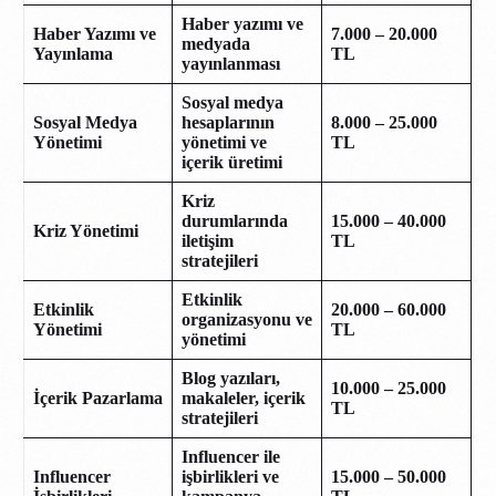
Haber yazımı ve
Haber Yazımı ve
7.000 – 20.000
medyada
Yayınlama
TL
yayınlanması
Sosyal medya
Sosyal Medya
hesaplarının
8.000 – 25.000
Yönetimi
yönetimi ve
TL
içerik üretimi
Kriz
durumlarında
15.000 – 40.000
Kriz Yönetimi
iletişim
TL
stratejileri
Etkinlik
Etkinlik
20.000 – 60.000
organizasyonu ve
Yönetimi
TL
yönetimi
Blog yazıları,
10.000 – 25.000
İçerik Pazarlama
makaleler, içerik
TL
stratejileri
Influencer ile
Influencer
işbirlikleri ve
15.000 – 50.000