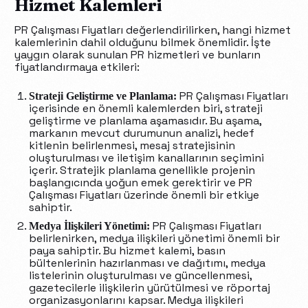
Hizmet Kalemleri
PR Çalışması Fiyatları değerlendirilirken, hangi hizmet
kalemlerinin dahil olduğunu bilmek önemlidir. İşte
yaygın olarak sunulan PR hizmetleri ve bunların
fiyatlandırmaya etkileri:
PR Çalışması Fiyatları
Strateji Geliştirme ve Planlama:
içerisinde en önemli kalemlerden biri, strateji
geliştirme ve planlama aşamasıdır. Bu aşama,
markanın mevcut durumunun analizi, hedef
kitlenin belirlenmesi, mesaj stratejisinin
oluşturulması ve iletişim kanallarının seçimini
içerir. Stratejik planlama genellikle projenin
başlangıcında yoğun emek gerektirir ve PR
Çalışması Fiyatları üzerinde önemli bir etkiye
sahiptir.
PR Çalışması Fiyatları
Medya İlişkileri Yönetimi:
belirlenirken, medya ilişkileri yönetimi önemli bir
paya sahiptir. Bu hizmet kalemi, basın
bültenlerinin hazırlanması ve dağıtımı, medya
listelerinin oluşturulması ve güncellenmesi,
gazetecilerle ilişkilerin yürütülmesi ve röportaj
organizasyonlarını kapsar. Medya ilişkileri