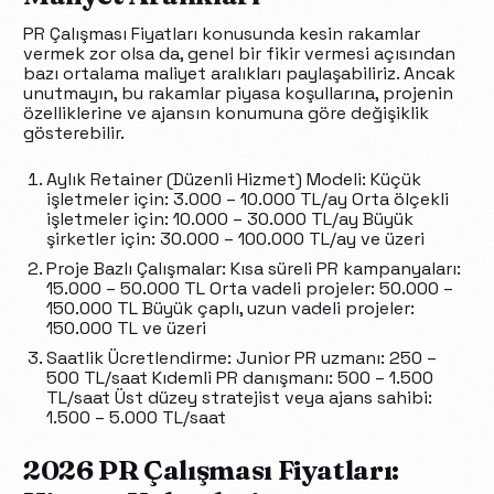
PR Çalışması Fiyatları konusunda kesin rakamlar
vermek zor olsa da, genel bir fikir vermesi açısından
bazı ortalama maliyet aralıkları paylaşabiliriz. Ancak
unutmayın, bu rakamlar piyasa koşullarına, projenin
özelliklerine ve ajansın konumuna göre değişiklik
gösterebilir.
Aylık Retainer (Düzenli Hizmet) Modeli: Küçük
işletmeler için: 3.000 – 10.000 TL/ay Orta ölçekli
işletmeler için: 10.000 – 30.000 TL/ay Büyük
şirketler için: 30.000 – 100.000 TL/ay ve üzeri
Proje Bazlı Çalışmalar: Kısa süreli PR kampanyaları:
15.000 – 50.000 TL Orta vadeli projeler: 50.000 –
150.000 TL Büyük çaplı, uzun vadeli projeler:
150.000 TL ve üzeri
Saatlik Ücretlendirme: Junior PR uzmanı: 250 –
500 TL/saat Kıdemli PR danışmanı: 500 – 1.500
TL/saat Üst düzey stratejist veya ajans sahibi:
1.500 – 5.000 TL/saat
2026 PR Çalışması Fiyatları: