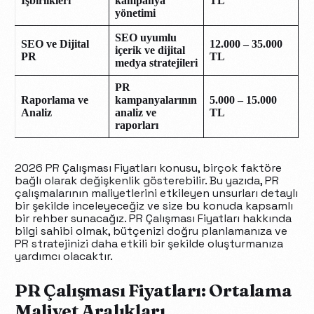
İşbirlikleri
kampanya
TL
yönetimi
SEO uyumlu
SEO ve Dijital
12.000 – 35.000
içerik ve dijital
PR
TL
medya stratejileri
PR
Raporlama ve
kampanyalarının
5.000 – 15.000
Analiz
analiz ve
TL
raporları
2026 PR Çalışması Fiyatları konusu, birçok faktöre
bağlı olarak değişkenlik gösterebilir. Bu yazıda, PR
çalışmalarının maliyetlerini etkileyen unsurları detaylı
bir şekilde inceleyeceğiz ve size bu konuda kapsamlı
bir rehber sunacağız. PR Çalışması Fiyatları hakkında
bilgi sahibi olmak, bütçenizi doğru planlamanıza ve
PR stratejinizi daha etkili bir şekilde oluşturmanıza
yardımcı olacaktır.
PR Çalışması Fiyatları: Ortalama
Maliyet Aralıkları