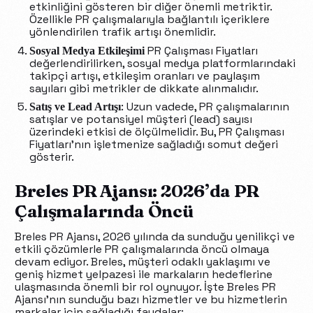
etkinliğini gösteren bir diğer önemli metriktir.
Özellikle PR çalışmalarıyla bağlantılı içeriklere
yönlendirilen trafik artışı önemlidir.
PR Çalışması Fiyatları
Sosyal Medya Etkileşimi
değerlendirilirken, sosyal medya platformlarındaki
takipçi artışı, etkileşim oranları ve paylaşım
sayıları gibi metrikler de dikkate alınmalıdır.
: Uzun vadede, PR çalışmalarının
Satış ve Lead Artışı
satışlar ve potansiyel müşteri (lead) sayısı
üzerindeki etkisi de ölçülmelidir. Bu, PR Çalışması
Fiyatları’nın işletmenize sağladığı somut değeri
gösterir.
Breles PR Ajansı: 2026’da PR
Çalışmalarında Öncü
Breles PR Ajansı, 2026 yılında da sunduğu yenilikçi ve
etkili çözümlerle PR çalışmalarında öncü olmaya
devam ediyor. Breles, müşteri odaklı yaklaşımı ve
geniş hizmet yelpazesi ile markaların hedeflerine
ulaşmasında önemli bir rol oynuyor. İşte Breles PR
Ajansı’nın sunduğu bazı hizmetler ve bu hizmetlerin
markalar için sağladığı faydalar: