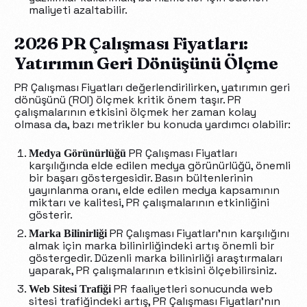
maliyeti azaltabilir.
2026 PR Çalışması Fiyatları:
Yatırımın Geri Dönüşünü Ölçme
PR Çalışması Fiyatları değerlendirilirken, yatırımın geri
dönüşünü (ROI) ölçmek kritik önem taşır. PR
çalışmalarının etkisini ölçmek her zaman kolay
olmasa da, bazı metrikler bu konuda yardımcı olabilir:
PR Çalışması Fiyatları
Medya Görünürlüğü
karşılığında elde edilen medya görünürlüğü, önemli
bir başarı göstergesidir. Basın bültenlerinin
yayınlanma oranı, elde edilen medya kapsamının
miktarı ve kalitesi, PR çalışmalarının etkinliğini
gösterir.
PR Çalışması Fiyatları’nın karşılığını
Marka Bilinirliği
almak için marka bilinirliğindeki artış önemli bir
göstergedir. Düzenli marka bilinirliği araştırmaları
yaparak, PR çalışmalarının etkisini ölçebilirsiniz.
PR faaliyetleri sonucunda web
Web Sitesi Trafiği
sitesi trafiğindeki artış, PR Çalışması Fiyatları’nın