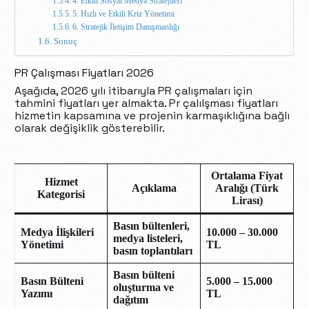
4. Etkili Sosyal Medya Stratejileri
5. Hızlı ve Etkili Kriz Yönetimi
6. Stratejik İletişim Danışmanlığı
Sonuç
PR Çalışması Fiyatları 2026
Aşağıda, 2026 yılı itibarıyla PR çalışmaları için
tahmini fiyatları yer almakta. Pr çalılşması fiyatları
hizmetin kapsamına ve projenin karmaşıklığına bağlı
olarak değişiklik gösterebilir.
Ortalama Fiyat
Hizmet
Açıklama
Aralığı (Türk
Kategorisi
Lirası)
Basın bültenleri,
Medya İlişkileri
10.000 – 30.000
medya listeleri,
Yönetimi
TL
basın toplantıları
Basın bülteni
Basın Bülteni
5.000 – 15.000
oluşturma ve
Yazımı
TL
dağıtım