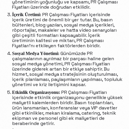
yönetiminin yoğunluğu ve kapsamı, PR Çalışması
Fiyatları üzerinde doğrudan etkilidir.
PR Çalışması Fiyatları içerisinde
İçerik Üretimi:
içerik üretimi de önemli bir yer tutar. Bu, basın
bültenleri, blog yazıları, sosyal medya içerikleri,
röportajlar, makaleler ve hatta video senaryoları
gibi çeşitli formatları kapsayabilir. İçerik
üretiminin kalitesi ve miktarı, PR Çalışması
Fiyatları’nı etkileyen faktörlerden biridir.
Günümüzde PR
Sosyal Medya Yönetimi:
çalışmalarının ayrılmaz bir parçası haline gelen
sosyal medya yönetimi, PR Çalışması Fiyatları
üzerinde giderek artan bir etkiye sahiptir. Bu
hizmet, sosyal medya stratejisinin oluşturulması,
içerik planlaması, paylaşımların yapılması, topluluk
yönetimi ve kriz iletişimini kapsar.
PR Çalışması Fiyatları
Etkinlik Organizasyonu:
içerisinde etkinlik organizasyonu genellikle yüksek
maliyetli kalemlerden biridir. Basın toplantıları,
ürün lansmanları, konferanslar veya VIP davetler
gibi etkinlikler, mekan kiralama, catering, teknik
ekipman ve personel gibi ek maliyetleri de
beraberinde getirir.