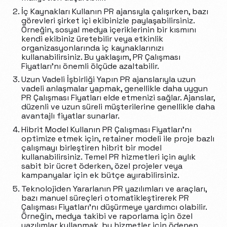
İç Kaynakları Kullanın PR ajansıyla çalışırken, bazı
görevleri şirket içi ekibinizle paylaşabilirsiniz.
Örneğin, sosyal medya içeriklerinin bir kısmını
kendi ekibiniz üretebilir veya etkinlik
organizasyonlarında iç kaynaklarınızı
kullanabilirsiniz. Bu yaklaşım, PR Çalışması
Fiyatları’nı önemli ölçüde azaltabilir.
Uzun Vadeli İşbirliği Yapın PR ajanslarıyla uzun
vadeli anlaşmalar yapmak, genellikle daha uygun
PR Çalışması Fiyatları elde etmenizi sağlar. Ajanslar,
düzenli ve uzun süreli müşterilerine genellikle daha
avantajlı fiyatlar sunarlar.
Hibrit Model Kullanın PR Çalışması Fiyatları’nı
optimize etmek için, retainer modeli ile proje bazlı
çalışmayı birleştiren hibrit bir model
kullanabilirsiniz. Temel PR hizmetleri için aylık
sabit bir ücret öderken, özel projeler veya
kampanyalar için ek bütçe ayırabilirsiniz.
Teknolojiden Yararlanın PR yazılımları ve araçları,
bazı manuel süreçleri otomatikleştirerek PR
Çalışması Fiyatları’nı düşürmeye yardımcı olabilir.
Örneğin, medya takibi ve raporlama için özel
yazılımlar kullanmak, bu hizmetler için ödenen