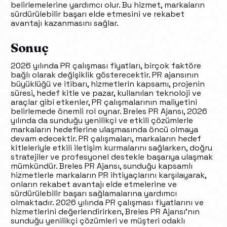
belirlemelerine yardımcı olur. Bu hizmet, markaların
sürdürülebilir başarı elde etmesini ve rekabet
avantajı kazanmasını sağlar.
Sonuç
2026 yılında PR çalışması fiyatları, birçok faktöre
bağlı olarak değişiklik gösterecektir. PR ajansının
büyüklüğü ve itibarı, hizmetlerin kapsamı, projenin
süresi, hedef kitle ve pazar, kullanılan teknoloji ve
araçlar gibi etkenler, PR çalışmalarının maliyetini
belirlemede önemli rol oynar. Breles PR Ajansı, 2026
yılında da sunduğu yenilikçi ve etkili çözümlerle
markaların hedeflerine ulaşmasında öncü olmaya
devam edecektir. PR çalışmaları, markaların hedef
kitleleriyle etkili iletişim kurmalarını sağlarken, doğru
stratejiler ve profesyonel destekle başarıya ulaşmak
mümkündür. Breles PR Ajansı, sunduğu kapsamlı
hizmetlerle markaların PR ihtiyaçlarını karşılayarak,
onların rekabet avantajı elde etmelerine ve
sürdürülebilir başarı sağlamalarına yardımcı
olmaktadır. 2026 yılında PR çalışması fiyatlarını ve
hizmetlerini değerlendirirken, Breles PR Ajansı’nın
sunduğu yenilikçi çözümleri ve müşteri odaklı