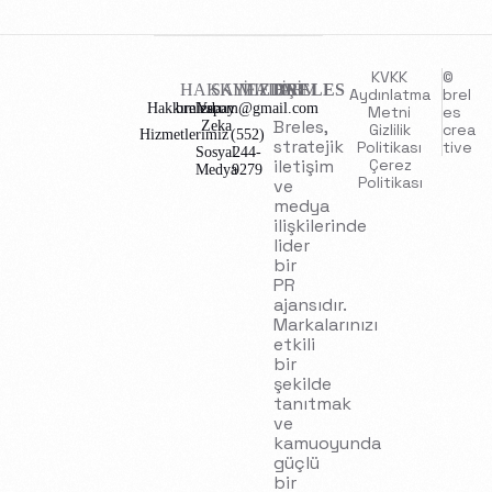
KVKK
©
HAKKIMIZDA
SAYFALAR
İLETİŞİM
BRELES
Aydınlatma
brel
Hakkımızda
brelescom@gmail.com
Yapay
Metni
es
Breles,
Zeka
Gizlilik
crea
Hizmetlerimiz
(552)
stratejik
Politikası
tive
Sosyal
244-
iletişim
Çerez
Medya
9279
Politikası
ve
medya
ilişkilerinde
lider
bir
PR
ajansıdır.
Markalarınızı
etkili
bir
şekilde
tanıtmak
ve
kamuoyunda
güçlü
bir