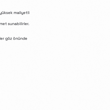
yüksek maliyetli
met sunabilirler.
rler göz önünde