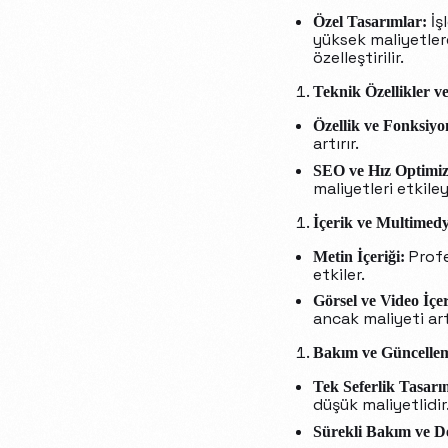
İş
Özel Tasarımlar:
yüksek maliyetlere
özelleştirilir.
Teknik Özellikler v
Özellik ve Fonksiyo
artırır.
SEO ve Hız Optimi
maliyetleri etkile
İçerik ve Multimed
Profes
Metin İçeriği:
etkiler.
Görsel ve Video İçer
ancak maliyeti artı
Bakım ve Güncelle
Tek Seferlik Tasarı
düşük maliyetlidir
Sürekli Bakım ve D