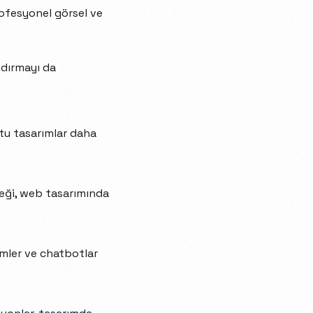
rofesyonel görsel ve
ndırmayı da
stu tasarımlar daha
neği, web tasarımında
ümler ve chatbotlar