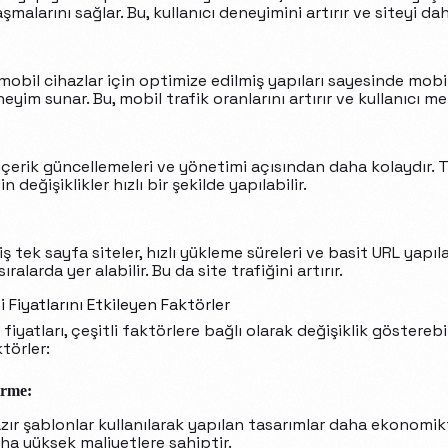
laşmalarını sağlar. Bu, kullanıcı deneyimini artırır ve siteyi dah
 mobil cihazlar için optimize edilmiş yapıları sayesinde mobil 
im sunar. Bu, mobil trafik oranlarını artırır ve kullanıcı m
 içerik güncellemeleri ve yönetimi açısından daha kolaydır. T
 değişiklikler hızlı bir şekilde yapılabilir.
iş tek sayfa siteler, hızlı yükleme süreleri ve basit URL yapı
ralarda yer alabilir. Bu da site trafiğini artırır.
Fiyatlarını Etkileyen Faktörler
iyatları, çeşitli faktörlere bağlı olarak değişiklik gösterebili
törler:
irme:
zır şablonlar kullanılarak yapılan tasarımlar daha ekonomik
ha yüksek maliyetlere sahiptir.