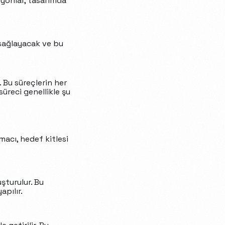
syonlar, tasarımda
i sağlayacak ve bu
. Bu süreçlerin her
süreci genellikle şu
macı, hedef kitlesi
şturulur. Bu
apılır.