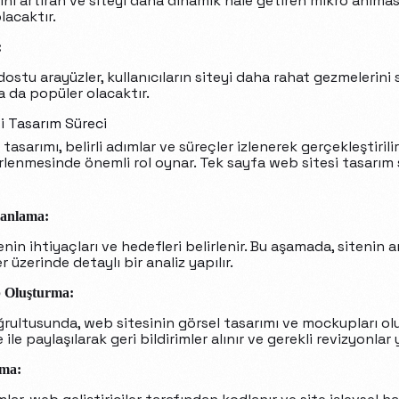
mini artıran ve siteyi daha dinamik hale getiren mikro anima
lacaktır.
:
 dostu arayüzler, kullanıcıların siteyi daha rahat gezmelerin
a da popüler olacaktır.
i Tasarım Süreci
asarımı, belirli adımlar ve süreçler izlenerek gerçekleştirilir
lirlenmesinde önemli rol oynar. Tek sayfa web sitesi tasarım 
Planlama:
enin ihtiyaçları ve hedefleri belirlenir. Bu aşamada, sitenin a
er üzerinde detaylı bir analiz yapılır.
 Oluşturma:
ğrultusunda, web sitesinin görsel tasarımı ve mockupları olu
 ile paylaşılarak geri bildirimler alınır ve gerekli revizyonlar y
ama: