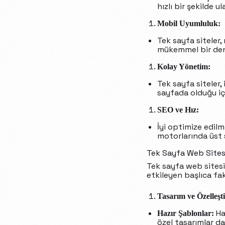
hızlı bir şekilde u
Mobil Uyumluluk:
Tek sayfa siteler,
mükemmel bir deney
Kolay Yönetim:
Tek sayfa siteler,
sayfada olduğu için
SEO ve Hız:
İyi optimize edilm
motorlarında üst sı
Tek Sayfa Web Sitesi 
Tek sayfa web sitesi f
etkileyen başlıca fak
Tasarım ve Özelleşt
Ha
Hazır Şablonlar:
özel tasarımlar da