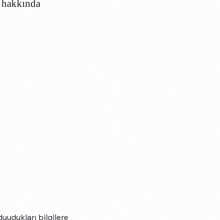
ri hakkında
duydukları bilgilere