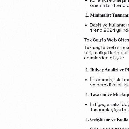
Kullanıcı etkileşi
önemli bir trend o
Minimalist Tasarım
Basit ve kullanıcı
trend 2024 yılınd
Tek Sayfa Web Sites
Tek sayfa web sitesi t
biri, maliyetlerin be
adımlardan oluşur:
İhtiyaç Analizi ve 
İlk adımda, işletm
ve gerekli özellikl
Tasarım ve Mockup
İhtiyaç analizi do
tasarımlar, işletme
Geliştirme ve Kodl