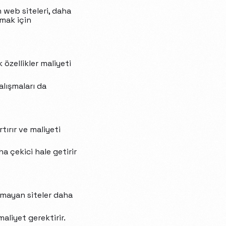
 web siteleri, daha
tmak için
 özellikler maliyeti
lışmaları da
tırır ve maliyeti
ha çekici hale getirir
lmayan siteler daha
aliyet gerektirir.