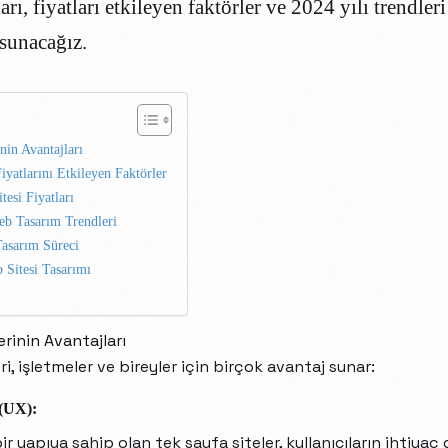
ları, fiyatları etkileyen faktörler ve 2024 yılı trendle
 sunacağız.
nin Avantajları
iyatlarını Etkileyen Faktörler
esi Fiyatları
eb Tasarım Trendleri
Tasarım Süreci
Sitesi Tasarımı
rinin Avantajları
i, işletmeler ve bireyler için birçok avantaj sunar:
 (UX):
bir yapıya sahip olan tek sayfa siteler, kullanıcıların ihtiyaç 