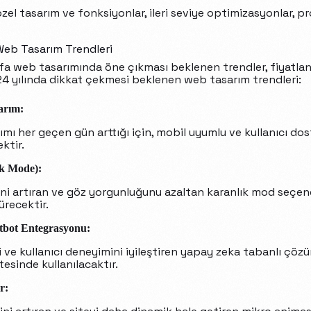
özel tasarım ve fonksiyonlar, ileri seviye optimizasyonlar, p
Web Tasarım Trendleri
fa web tasarımında öne çıkması beklenen trendler, fiyatla
2024 yılında dikkat çekmesi beklenen web tasarım trendleri:
arım:
ımı her geçen gün arttığı için, mobil uyumlu ve kullanıcı do
ktir.
k Mode):
ini artıran ve göz yorgunluğunu azaltan karanlık mod seçe
ürecektir.
tbot Entegrasyonu:
i ve kullanıcı deneyimini iyileştiren yapay zeka tabanlı çöz
esinde kullanılacaktır.
r: